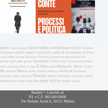
calcio
amore
baldini castoldi
baldini
basket
A piccoli passi
Camerata
castoldi
cinema
Confessioni audaci di un ballerino di liscio
Neandertal
donne
Esercizi preparatori alla melodia del
cucina
delitto
Duellanti
Imprimatur
mondo
gialli
giallo
guerra
In diretta
Italia
La domenica lasciami
Linus
Malaparte. Morte Come
mafia
sola
La piuma
lavoro
Le lupe
musica
Me
Milano
moda
medicina
Musica infedele & inchiostro
Peanuts
noir
omicidio
romanzo
simpatico
politica
rinascimento
scienza
sport
thriller
Sempre più vicino
serial killer
thriller storici
Baldini + Castoldi srl
P.I. e C.F. 08218010968
Via Stefano Jacini 6, 20121 Milano