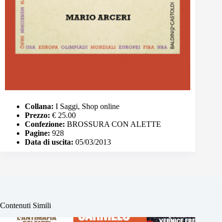
Collana:
I Saggi, Shop online
Prezzo:
€ 25.00
Confezione:
BROSSURA CON ALETTE
Pagine:
928
Data di uscita:
05/03/2013
Contenuti Simili