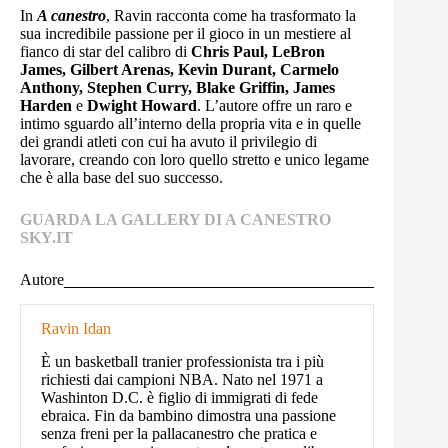
In
A canestro
, Ravin racconta come ha trasformato la
sua incredibile passione per il gioco in un mestiere al
fianco di star del calibro di
Chris Paul, LeBron
James, Gilbert Arenas, Kevin Durant, Carmelo
Anthony, Stephen Curry, Blake Griffin, James
Harden
e
Dwight Howard
. L’autore offre un raro e
intimo sguardo all’interno della propria vita e in quelle
dei grandi atleti con cui ha avuto il privilegio di
lavorare, creando con loro quello stretto e unico legame
che è alla base del suo successo.
GUARDA LA GALLERY DI A CANESTRO
SKY.IT
Autore
Ravin Idan
È un basketball tranier professionista tra i più
richiesti dai campioni NBA. Nato nel 1971 a
Washinton D.C. è figlio di immigrati di fede
ebraica. Fin da bambino dimostra una passione
senza freni per la pallacanestro che pratica e