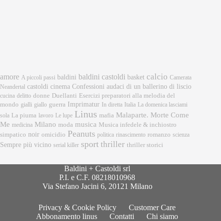
calcio
amore
baldini castoldi
baldini
basket
A piccoli passi
Camerata
castoldi
cinema
Confessioni audaci di un ballerino di liscio
Neandertal
donne
Esercizi preparatori alla melodia del
cucina
delitto
Duellanti
Imprimatur
mondo
gialli
giallo
guerra
In diretta
Italia
La domenica lasciami
Linus
Malaparte. Morte Come
mafia
sola
La piuma
lavoro
Le lupe
musica
Me
Milano
moda
medicina
Musica infedele & inchiostro
Peanuts
noir
omicidio
romanzo
simpatico
politica
rinascimento
scienza
sport
thriller
Sempre più vicino
serial killer
thriller storici
Baldini + Castoldi srl
P.I. e C.F. 08218010968
Via Stefano Jacini 6, 20121 Milano
Privacy & Cookie Policy
Customer Care
Abbonamento linus
Contatti
Chi siamo