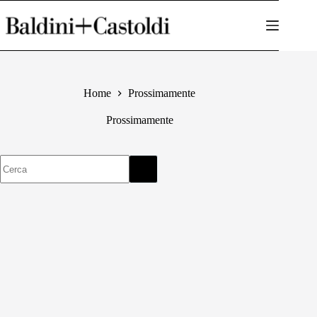
Salta
al
contenuto
Home
Prossimamente
Prossimamente
Nessun
risultato