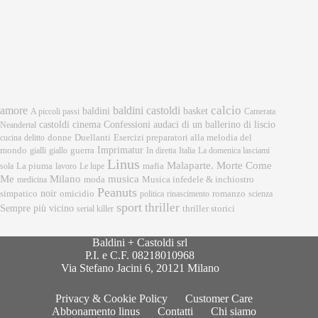
calcio
amore
baldini castoldi
baldini
basket
A piccoli passi
Camerata
castoldi
cinema
Confessioni audaci di un ballerino di liscio
Neandertal
donne
Esercizi preparatori alla melodia del
cucina
delitto
Duellanti
Imprimatur
mondo
gialli
giallo
guerra
In diretta
Italia
La domenica lasciami
Linus
Malaparte. Morte Come
mafia
sola
La piuma
lavoro
Le lupe
musica
Me
Milano
moda
medicina
Musica infedele & inchiostro
Peanuts
noir
omicidio
romanzo
simpatico
politica
rinascimento
scienza
sport
thriller
Sempre più vicino
serial killer
thriller storici
Baldini + Castoldi srl
P.I. e C.F. 08218010968
Via Stefano Jacini 6, 20121 Milano
Privacy & Cookie Policy
Customer Care
Abbonamento linus
Contatti
Chi siamo