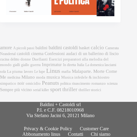
calcio
amore
baldini castoldi
baldini
basket
A piccoli passi
Camerata
castoldi
cinema
Confessioni audaci di un ballerino di liscio
Neandertal
donne
Esercizi preparatori alla melodia del
cucina
delitto
Duellanti
Imprimatur
mondo
gialli
giallo
guerra
In diretta
Italia
La domenica lasciami
Linus
Malaparte. Morte Come
mafia
sola
La piuma
lavoro
Le lupe
musica
Me
Milano
moda
medicina
Musica infedele & inchiostro
Peanuts
noir
omicidio
romanzo
simpatico
politica
rinascimento
scienza
sport
thriller
Sempre più vicino
serial killer
thriller storici
Baldini + Castoldi srl
P.I. e C.F. 08218010968
Via Stefano Jacini 6, 20121 Milano
Privacy & Cookie Policy
Customer Care
Abbonamento linus
Contatti
Chi siamo