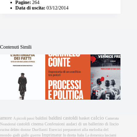
Pagine:
264
Data di uscita:
03/12/2014
Contenuti Simili
calcio
amore
baldini castoldi
baldini
basket
A piccoli passi
Camerata
castoldi
cinema
Confessioni audaci di un ballerino di liscio
Neandertal
donne
Esercizi preparatori alla melodia del
cucina
delitto
Duellanti
Imprimatur
mondo
gialli
giallo
guerra
In diretta
Italia
La domenica lasciami