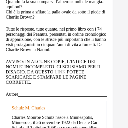
Quando fa la sua comparsa l’albero cannibale mangia-
aquiloni?
Chi è la prima a sfilare la palla ovale da sotto il piede di
Charlie Brown?
Tutte le risposte, tutte quante, nel primo libro con i 74
personaggi dei Peanuts, presentati in ordine cronologico
di apparizione, con le strisce più importanti che li hanno
visti protagonisti in cinquant’anni di vita a fumetti. Da
Charlie Brown a Naomi.
AVVISO: IN ALCUNE COPIE, L’INDICE DEI
NOMI E’ INCOMPLETO. CI SCUSIAMO PER IL
DISAGIO. DA QUESTO
LINK
POTETE
SCARICARE E STAMPARE LE PAGINE
CORRETTE.
Autore
Schulz M. Charles
Charles Monroe Schulz nasce a Minneapolis,
Minnesota, il 26 novembre 1922 da Dena e Carl
Schulz. Il 2 ottobre 1950 esce su sette quotidiani