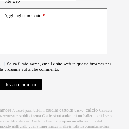
Sito web
Aggiungi commento
*
Salva il mio nome, email e sito web in questo browser per
la prossima volta che commento.
Invia commento
calcio
amore
baldini castoldi
baldini
basket
A piccoli passi
Camerata
castoldi
cinema
Confessioni audaci di un ballerino di liscio
Neandertal
donne
Esercizi preparatori alla melodia del
cucina
delitto
Duellanti
Imprimatur
mondo
gialli
giallo
guerra
In diretta
Italia
La domenica lasciami