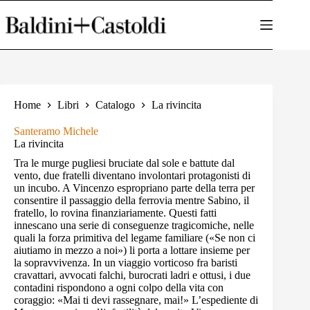
Salta
al
contenuto
Home
Libri
Catalogo
La rivincita
Santeramo Michele
La rivincita
Tra le murge pugliesi bruciate dal sole e battute dal
vento, due fratelli diventano involontari protagonisti di
un incubo. A Vincenzo espropriano parte della terra per
consentire il passaggio della ferrovia mentre Sabino, il
fratello, lo rovina finanziariamente. Questi fatti
innescano una serie di conseguenze tragicomiche, nelle
quali la forza primitiva del legame familiare («Se non ci
aiutiamo in mezzo a noi») li porta a lottare insieme per
la sopravvivenza. In un viaggio vorticoso fra baristi
cravattari, avvocati falchi, burocrati ladri e ottusi, i due
contadini rispondono a ogni colpo della vita con
coraggio: «Mai ti devi rassegnare, mai!» L’espediente di