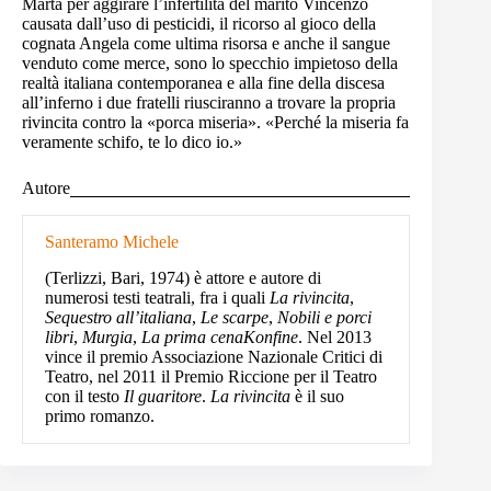
Marta per aggirare l’infertilità del marito Vincenzo
causata dall’uso di pesticidi, il ricorso al gioco della
cognata Angela come ultima risorsa e anche il sangue
venduto come merce, sono lo specchio impietoso della
realtà italiana contemporanea e alla fine della discesa
all’inferno i due fratelli riusciranno a trovare la propria
rivincita contro la «porca miseria». «Perché la miseria fa
veramente schifo, te lo dico io.»
Autore
Santeramo Michele
(Terlizzi, Bari, 1974) è attore e autore di
numerosi testi teatrali, fra i quali
La rivincita
,
Sequestro all’italiana
,
Le scarpe
,
Nobili e porci
libri
,
Murgia
,
La prima cena
Konfine
. Nel 2013
vince il premio Associazione Nazionale Critici di
Teatro, nel 2011 il Premio Riccione per il Teatro
con il testo
Il guaritore
.
La rivincita
è il suo
primo romanzo.