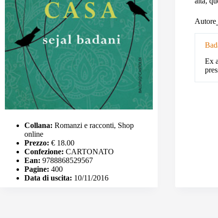
alta, qu
Autore
Bada
Ex a
pres
Collana:
Romanzi e racconti, Shop
online
Prezzo:
€ 18.00
Confezione:
CARTONATO
Ean:
9788868529567
Pagine:
400
Data di uscita:
10/11/2016