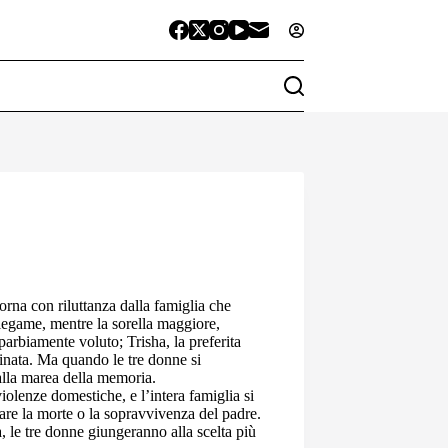
rna con riluttanza dalla famiglia che
legame, mentre la sorella maggiore,
parbiamente voluto; Trisha, la preferita
stinata. Ma quando le tre donne si
 alla marea della memoria.
olenze domestiche, e l’intera famiglia si
rare la morte o la sopravvivenza del padre.
à, le tre donne giungeranno alla scelta più