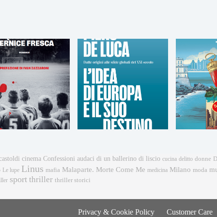
castoldi
cinema
Confessioni audaci di un ballerino di liscio
donne
cucina
delitto
D
Linus
mu
Malaparte. Morte Come Me
Milano
mafia
moda
o
Le lupe
medicina
sport
thriller
ller
thriller storici
Privacy & Cookie Policy
Customer Care