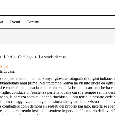
ri
Eventi
Contatti
Libri
Catalogo
La strada di casa
Sejal
da di casa
suo padre entra in coma, Sonya, giovane fotografa di origini indiane, to
bbandonato anni prima. Nel frattempo Sonya ha vissuto libera da ogni 
si è costruita con tenacia e determinazione la brillante carriera che ha ca
re figlie, conduce un’esistenza perfetta, quella cui si è sempre sentita de
inano, la corazza sotto cui hanno rinchiuso il loro terribile passato cede
l’uomo si aggrava, riemerge una storia famigliare di razzismo subìto e vi
 a combattere con i demoni e i segreti del proprio passato, incerta se spe
ne, solo percorrendo insieme il sentiero impervio e liberatorio della verit