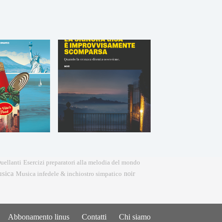
Esercizi preparatori alla melodia del mondo
uellanti
sica
noir
Musica infedele & inchiostro simpatico
Abbonamento linus
Contatti
Chi siamo