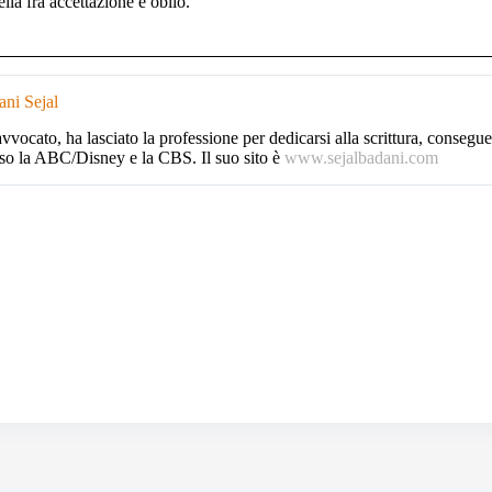
ella fra accettazione e oblio.
ni Sejal
vvocato, ha lasciato la professione per dedicarsi alla scrittura, consegue
so la ABC/Disney e la CBS. Il suo sito è
www.sejalbadani.com