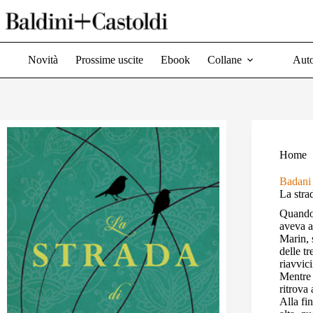
Salta
al
contenuto
Novità
Prossime uscite
Ebook
Collane
Auto
Home
Badani 
La stra
Quando 
aveva a
Marin, 
delle t
riavvic
Mentre 
ritrova
Alla fi