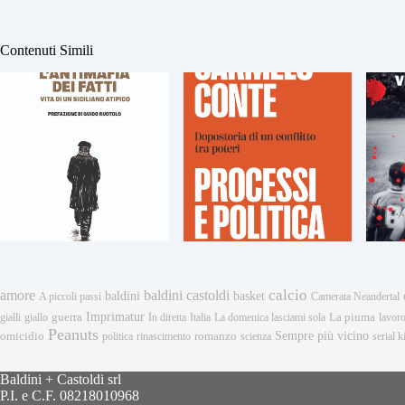
Contenuti Simili
calcio
amore
baldini castoldi
baldini
basket
A piccoli passi
Camerata Neandertal
Imprimatur
gialli
giallo
guerra
In diretta
Italia
La domenica lasciami sola
La piuma
lavor
Peanuts
Sempre più vicino
omicidio
romanzo
politica
rinascimento
scienza
serial ki
Baldini + Castoldi srl
P.I. e C.F. 08218010968