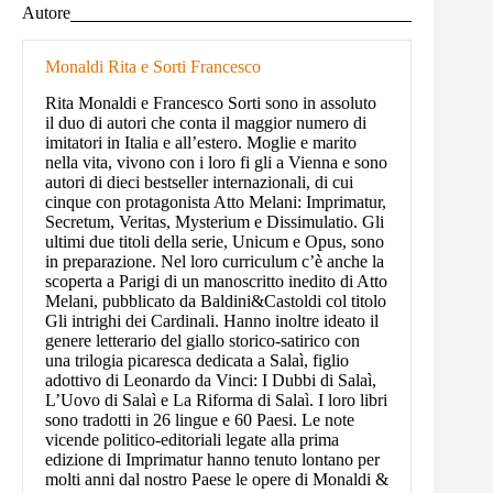
Autore
Monaldi Rita e Sorti Francesco
Rita Monaldi e Francesco Sorti sono in assoluto
il duo di autori che conta il maggior numero di
imitatori in Italia e all’estero. Moglie e marito
nella vita, vivono con i loro fi gli a Vienna e sono
autori di dieci bestseller internazionali, di cui
cinque con protagonista Atto Melani: Imprimatur,
Secretum, Veritas, Mysterium e Dissimulatio. Gli
ultimi due titoli della serie, Unicum e Opus, sono
in preparazione. Nel loro curriculum c’è anche la
scoperta a Parigi di un manoscritto inedito di Atto
Melani, pubblicato da Baldini&Castoldi col titolo
Gli intrighi dei Cardinali. Hanno inoltre ideato il
genere letterario del giallo storico-satirico con
una trilogia picaresca dedicata a Salaì, figlio
adottivo di Leonardo da Vinci: I Dubbi di Salaì,
L’Uovo di Salaì e La Riforma di Salaì. I loro libri
sono tradotti in 26 lingue e 60 Paesi. Le note
vicende politico-editoriali legate alla prima
edizione di Imprimatur hanno tenuto lontano per
molti anni dal nostro Paese le opere di Monaldi &