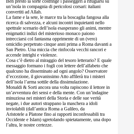
Ben presto la sorte costringe i passeggeri a rifugiarsi su
un’isola in compagnia di pericolosi corsari: italiani
convertiti ad Allah.
La fame e la sete, le marce tra la boscaglia fangosa alla
ricerca di salvezza, e alcuni incontri inquietanti nello
spettrale scenario dell’isola esasperano gli animi, mentre
enigmatici indizi del misterioso monaco paiono
intrecciarsi col fantasma opprimente di un (vero)
omicidio perpetrato cinque anni prima a Roma davanti a
San Pietro. Una miccia che rinfocola vecchi rancori e
accende intrighi e violenze.
Cosa c’è dietro al miraggio del tesoro letterario? E quale
messaggio formano i fogli con lettere dell’alfabeto che
qualcuno ha disseminato ad ogni angolo? Osservatore
d’eccezione, il giovanissimo Atto affilerà tra i misteri
dell’isola l’arma sottile della dissimulazione.
Monaldi & Sorti ancora una volta rapiscono il lettore in
un’avventura dei sensi e della mente. Con un’indagine
minuziosa nei misteri della Storia e delle sue verità
negate, i due autori strappano la maschera a idoli
inviolabili (dall’antica Roma a Galileo, da
Aristotele a Platone fino ai rapporti inconfessabili tra
Occidente e Islam) sgretolando spietatamente, una dopo
l’altra, le nostre certezze.