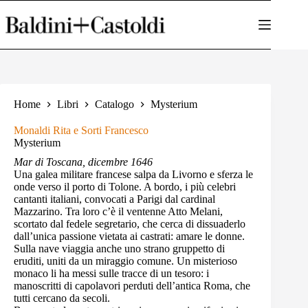
Salta
al
contenuto
Home
Libri
Catalogo
Mysterium
Monaldi Rita e Sorti Francesco
Mysterium
Mar di Toscana, dicembre 1646
Una galea militare francese salpa da Livorno e sferza le
onde verso il porto di Tolone. A bordo, i più celebri
cantanti italiani, convocati a Parigi dal cardinal
Mazzarino. Tra loro c’è il ventenne Atto Melani,
scortato dal fedele segretario, che cerca di dissuaderlo
dall’unica passione vietata ai castrati: amare le donne.
Sulla nave viaggia anche uno strano gruppetto di
eruditi, uniti da un miraggio comune. Un misterioso
monaco li ha messi sulle tracce di un tesoro: i
manoscritti di capolavori perduti dell’antica Roma, che
tutti cercano da secoli.