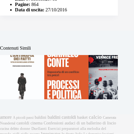
Pagine:
864
Data di uscita:
27/10/2016
Contenuti Simili
calcio
amore
baldini castoldi
baldini
basket
A piccoli passi
Camerata
castoldi
cinema
Confessioni audaci di un ballerino di liscio
Neandertal
donne
Esercizi preparatori alla melodia del
cucina
delitto
Duellanti
Imprimatur
mondo