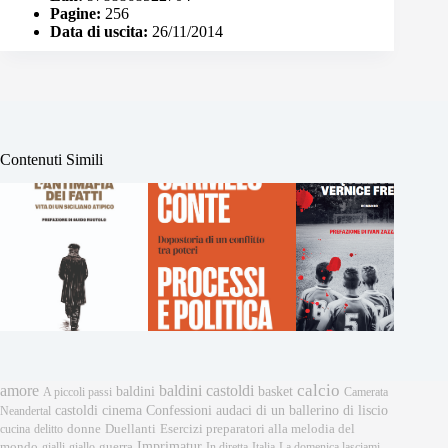
Pagine:
256
Data di uscita:
26/11/2014
Contenuti Simili
calcio
amore
baldini castoldi
baldini
basket
A piccoli passi
Camerata
castoldi
cinema
Confessioni audaci di un ballerino di liscio
Neandertal
donne
Esercizi preparatori alla melodia del
cucina
delitto
Duellanti
Imprimatur
mondo
gialli
giallo
guerra
In diretta
Italia
La domenica lasciami