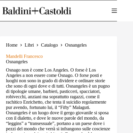
Salta
al
contenuto
Home
Libri
Catalogo
Osnangeles
Mandelli Francesco
Osnangeles
Osnago non è come Los Angeles. O forse è Los
Angeles a non essere come Osnago. O forse posti e
luoghi non sono in grado di dividere e ordinare storie
che sono di ogni dove e di tutti. Osnangeles è un pugno
di tipologie umane, barbieri, pasticceri, spacciatori,
robivecchi, anziani ma soprattutto ragazzi, come il
rachitico Enrichetto, che tenta il suicidio regolarmente
pur avendo, fortunato lui, il “Fifty” Malaguti.
Osnangeles è un luogo dove il gergo giovanile si sposa
con il dialetto, e dove le nuove parole del mondo, da
“leggins” a “transessuale”, portano a un paese dove i
pezzi del mondo che verrà si infrangono sulle coscienze