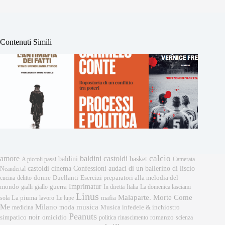
Contenuti Simili
calcio
amore
baldini castoldi
baldini
basket
A piccoli passi
Camerata
castoldi
cinema
Confessioni audaci di un ballerino di liscio
Neandertal
donne
Esercizi preparatori alla melodia del
cucina
delitto
Duellanti
Imprimatur
mondo
gialli
giallo
guerra
In diretta
Italia
La domenica lasciami
Linus
Malaparte. Morte Come
mafia
sola
La piuma
lavoro
Le lupe
musica
Me
Milano
moda
medicina
Musica infedele & inchiostro
Peanuts
noir
omicidio
romanzo
simpatico
politica
rinascimento
scienza