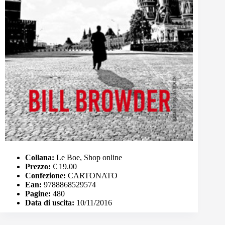
Collana:
Le Boe, Shop online
Prezzo:
€ 19.00
Confezione:
CARTONATO
Ean:
9788868529574
Pagine:
480
Data di uscita:
10/11/2016