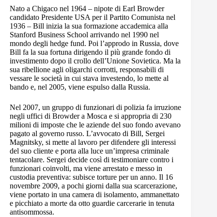
Nato a Chigaco nel 1964 – nipote di Earl Browder
candidato Presidente USA per il Partito Comunista nel
1936 – Bill inizia la sua formazione accademica alla
Stanford Business School arrivando nel 1990 nel
mondo degli hedge fund. Poi l’approdo in Russia, dove
Bill fa la sua fortuna dirigendo il più grande fondo di
investimento dopo il crollo dell’Unione Sovietica. Ma la
sua ribellione agli oligarchi corrotti, responsabili di
vessare le società in cui stava investendo, lo mette al
bando e, nel 2005, viene espulso dalla Russia.
Nel 2007, un gruppo di funzionari di polizia fa irruzione
negli uffici di Browder a Mosca e si appropria di 230
milioni di imposte che le aziende del suo fondo avevano
pagato al governo russo. L’avvocato di Bill, Sergei
Magnitsky, si mette al lavoro per difendere gli interessi
del suo cliente e porta alla luce un’impresa criminale
tentacolare. Sergei decide così di testimoniare contro i
funzionari coinvolti, ma viene arrestato e messo in
custodia preventiva: subisce torture per un anno. Il 16
novembre 2009, a pochi giorni dalla sua scarcerazione,
viene portato in una camera di isolamento, ammanettato
e picchiato a morte da otto guardie carcerarie in tenuta
antisommossa.