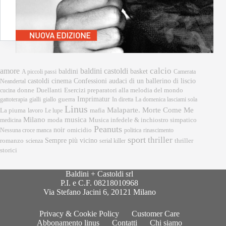
calcio
amore
baldini castoldi
baldini
basket
A piccoli passi
Camerata
castoldi
cinema
Confessioni audaci di un ballerino di liscio
Neandertal
donne
Esercizi preparatori alla melodia del mondo
cucina
Duellanti
Imprimatur
gattoterapia
gialli
giallo
guerra
In diretta
La domenica lasciami sola
Linus
Malaparte. Morte Come Me
mafia
La piuma
lavoro
Le lupe
musica
Milano
moda
medicina
Musica infedele & inchiostro simpatico
Peanuts
noir
omicidio
Nessuna croce manca
politica
rinascimento
sport
thriller
Sempre più vicino
romanzo
scienza
serial killer
thriller
storici
Baldini + Castoldi srl
P.I. e C.F. 08218010968
Via Stefano Jacini 6, 20121 Milano
Privacy & Cookie Policy
Customer Care
Abbonamento linus
Contatti
Chi siamo