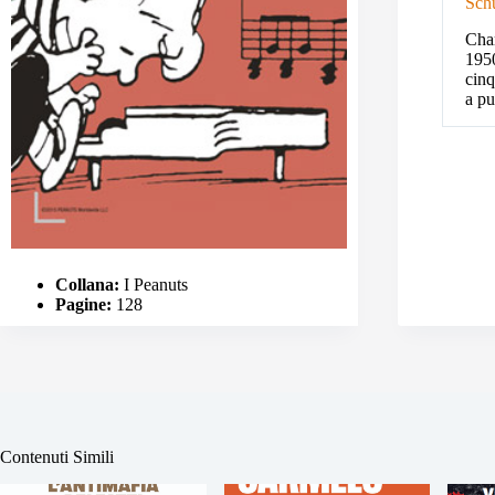
Sch
Char
1950
cinq
a pu
Collana:
I Peanuts
Pagine:
128
Contenuti Simili