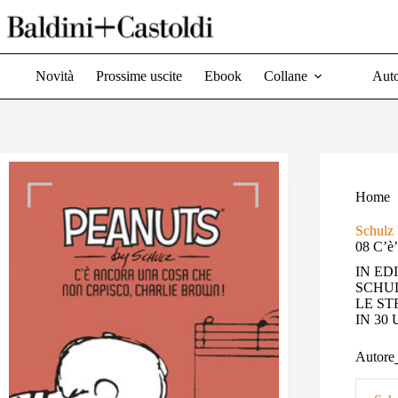
Salta
al
contenuto
Novità
Prossime uscite
Ebook
Collane
Auto
Home
Schulz
08 C’è’
IN ED
SCHU
LE ST
IN 30
Autore