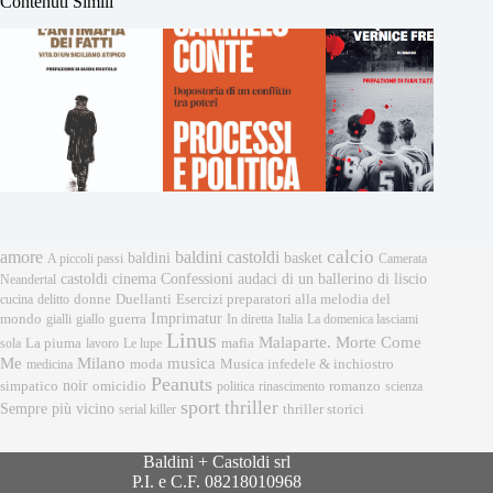
Contenuti Simili
calcio
amore
baldini castoldi
baldini
basket
A piccoli passi
Camerata
castoldi
cinema
Confessioni audaci di un ballerino di liscio
Neandertal
donne
Esercizi preparatori alla melodia del
cucina
delitto
Duellanti
Imprimatur
mondo
gialli
giallo
guerra
In diretta
Italia
La domenica lasciami
Linus
Malaparte. Morte Come
mafia
sola
La piuma
lavoro
Le lupe
musica
Me
Milano
moda
medicina
Musica infedele & inchiostro
Peanuts
noir
omicidio
romanzo
simpatico
politica
rinascimento
scienza
sport
thriller
Sempre più vicino
serial killer
thriller storici
Baldini + Castoldi srl
P.I. e C.F. 08218010968