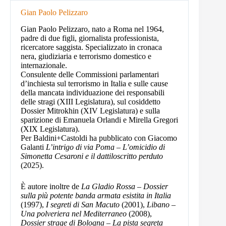
Gian Paolo Pelizzaro
Gian Paolo Pelizzaro, nato a Roma nel 1964,
padre di due figli, giornalista professionista,
ricercatore saggista. Specializzato in cronaca
nera, giudiziaria e terrorismo domestico e
internazionale.
Consulente delle Commissioni parlamentari
d’inchiesta sul terrorismo in Italia e sulle cause
della mancata individuazione dei responsabili
delle stragi (XIII Legislatura), sul cosiddetto
Dossier Mitrokhin (XIV Legislatura) e sulla
sparizione di Emanuela Orlandi e Mirella Gregori
(XIX Legislatura).
Per Baldini+Castoldi ha pubblicato con Giacomo
Galanti
L’intrigo di via Poma – L’omicidio di
Simonetta Cesaroni e il dattiloscritto perduto
(2025).
È autore inoltre de
La Gladio Rossa – Dossier
sulla più potente banda armata esistita in Italia
(1997),
I segreti di San Macuto
(2001),
Libano –
Una polveriera nel Mediterraneo
(2008),
Dossier strage di Bologna – La pista segreta