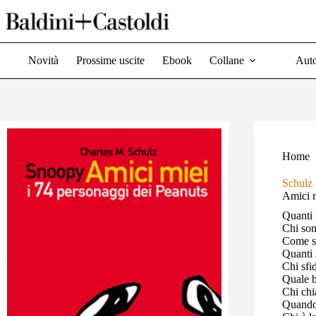
Salta
al
contenuto
Novità
Prossime uscite
Ebook
Collane
Auto
Home
Schulz
Amici m
Quanti 
Chi son
Come si
Quanti 
Chi sfi
Quale b
Chi ch
Quando 