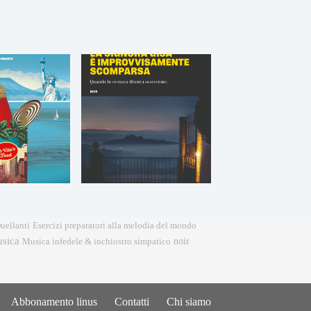
Esercizi preparatori alla melodia del mondo
uellanti
sica
noir
Musica infedele & inchiostro simpatico
Abbonamento linus
Contatti
Chi siamo