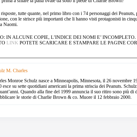
a prima a sfilare la palla ovale da sotto il piede di Charlie Brown?
e risposte, tutte quante, nel primo libro con i 74 personaggi dei Peanuts,
ione, con le strisce più importanti che li hanno visti protagonisti in cinq
a Naomi.
O: IN ALCUNE COPIE, L’INDICE DEI NOMI E’ INCOMPLETO.
TO
LINK
POTETE SCARICARE E STAMPARE LE PAGINE COR
ulz M. Charles
les Monroe Schulz nasce a Minneapolis, Minnesota, il 26 novembre 192
 esce su sette quotidiani americani la prima striscia dei Peanuts. Schulz
uant’anni. Quando alla fine del 1999 annuncia il suo ritiro sono più di
bblicare le storie di Charlie Brown & co. Muore il 12 febbraio 2000.