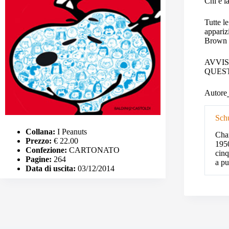
Chi è l
Tutte l
appariz
Brown 
AVVIS
QUES
Autore
Sch
Collana:
I Peanuts
Char
Prezzo:
€ 22.00
1950
Confezione:
CARTONATO
cinq
Pagine:
264
a pu
Data di uscita:
03/12/2014