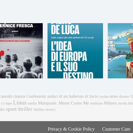
castoldi
cinema
Confessioni audaci di un ballerino di liscio
donne
cucina
delitto
D
Linus
mu
Malaparte. Morte Come Me
Milano
mafia
moda
o
Le lupe
medicina
sport
thriller
ller
thriller storici
Privacy & Cookie Policy
Customer Care