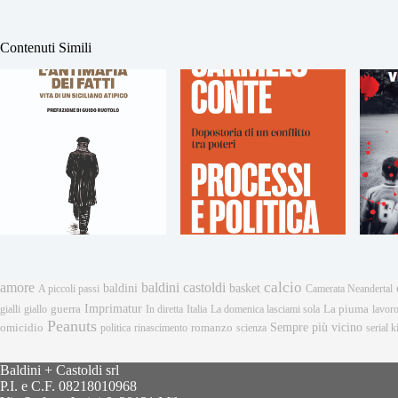
Contenuti Simili
calcio
amore
baldini castoldi
baldini
basket
A piccoli passi
Camerata Neandertal
Imprimatur
gialli
giallo
guerra
In diretta
Italia
La domenica lasciami sola
La piuma
lavor
Peanuts
Sempre più vicino
omicidio
romanzo
politica
rinascimento
scienza
serial ki
Baldini + Castoldi srl
P.I. e C.F. 08218010968