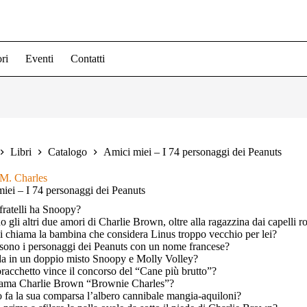
ri
Eventi
Contatti
Libri
Catalogo
Amici miei – I 74 personaggi dei Peanuts
 M. Charles
iei – I 74 personaggi dei Peanuts
fratelli ha Snoopy?
o gli altri due amori di Charlie Brown, oltre alla ragazzina dai capelli ro
 chiama la bambina che considera Linus troppo vecchio per lei?
sono i personaggi dei Peanuts con un nome francese?
da in un doppio misto Snoopy e Molly Volley?
racchetto vince il concorso del “Cane più brutto”?
iama Charlie Brown “Brownie Charles”?
fa la sua comparsa l’albero cannibale mangia-aquiloni?