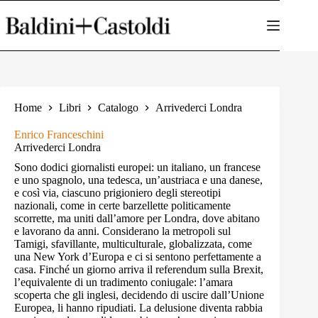
Salta
al
contenuto
Home
Libri
Catalogo
Arrivederci Londra
Enrico Franceschini
Arrivederci Londra
Sono dodici giornalisti europei: un italiano, un francese
e uno spagnolo, una tedesca, un’austriaca e una danese,
e così via, ciascuno prigioniero degli stereotipi
nazionali, come in certe barzellette politicamente
scorrette, ma uniti dall’amore per Londra, dove abitano
e lavorano da anni. Considerano la metropoli sul
Tamigi, sfavillante, multiculturale, globalizzata, come
una New York d’Europa e ci si sentono perfettamente a
casa. Finché un giorno arriva il referendum sulla Brexit,
l’equivalente di un tradimento coniugale: l’amara
scoperta che gli inglesi, decidendo di uscire dall’Unione
Europea, li hanno ripudiati. La delusione diventa rabbia