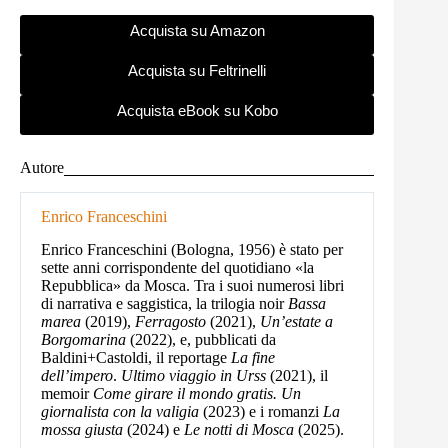
Acquista su Amazon
Acquista su Feltrinelli
Acquista eBook su Kobo
Autore
Enrico Franceschini
Enrico Franceschini (Bologna, 1956) è stato per
sette anni corrispondente del quotidiano «la
Repubblica» da Mosca. Tra i suoi numerosi libri
di narrativa e saggistica, la trilogia noir
Bassa
marea
(2019),
Ferragosto
(2021),
Un’estate a
Borgomarina
(2022), e, pubblicati da
Baldini+Castoldi, il reportage
La fine
dell’impero
.
Ultimo viaggio in Urss
(2021), il
memoir
Come girare il mondo gratis. Un
giornalista con la valigia
(2023) e i romanzi
La
mossa giusta
(2024) e
Le notti di Mosca
(2025).