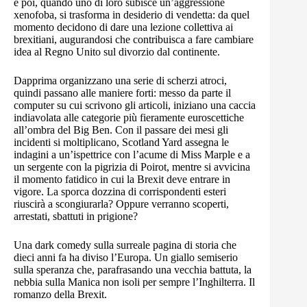
e poi, quando uno di loro subisce un’aggressione
xenofoba, si trasforma in desiderio di vendetta: da quel
momento decidono di dare una lezione collettiva ai
brexitiani, augurandosi che contribuisca a fare cambiare
idea al Regno Unito sul divorzio dal continente.
Dapprima organizzano una serie di scherzi atroci,
quindi passano alle maniere forti: messo da parte il
computer su cui scrivono gli articoli, iniziano una caccia
indiavolata alle categorie più fieramente euroscettiche
all’ombra del Big Ben. Con il passare dei mesi gli
incidenti si moltiplicano, Scotland Yard assegna le
indagini a un’ispettrice con l’acume di Miss Marple e a
un sergente con la pigrizia di Poirot, mentre si avvicina
il momento fatidico in cui la Brexit deve entrare in
vigore. La sporca dozzina di corrispondenti esteri
riuscirà a scongiurarla? Oppure verranno scoperti,
arrestati, sbattuti in prigione?
Una dark comedy sulla surreale pagina di storia che
dieci anni fa ha diviso l’Europa. Un giallo semiserio
sulla speranza che, parafrasando una vecchia battuta, la
nebbia sulla Manica non isoli per sempre l’Inghilterra. Il
romanzo della Brexit.