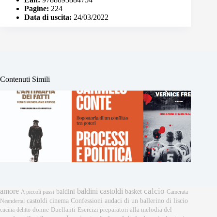
Pagine:
224
Data di uscita:
24/03/2022
Contenuti Simili
calcio
amore
baldini castoldi
baldini
basket
A piccoli passi
Camerata
castoldi
cinema
Confessioni audaci di un ballerino di liscio
Neandertal
donne
Esercizi preparatori alla melodia del
cucina
delitto
Duellanti