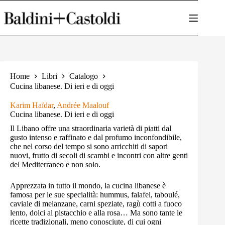
Salta
al
contenuto
Home
Libri
Catalogo
Cucina libanese. Di ieri e di oggi
Karim Haïdar
,
Andrée Maalouf
Cucina libanese. Di ieri e di oggi
Il Libano offre una straordinaria varietà di piatti dal
gusto intenso e raffinato e dal profumo inconfondibile,
che nel corso del tempo si sono arricchiti di sapori
nuovi, frutto di secoli di scambi e incontri con altre genti
del Mediterraneo e non solo.
Apprezzata in tutto il mondo, la cucina libanese è
famosa per le sue specialità: hummus, falafel, taboulé,
caviale di melanzane, carni speziate, ragù cotti a fuoco
lento, dolci al pistacchio e alla rosa… Ma sono tante le
ricette tradizionali, meno conosciute, di cui ogni