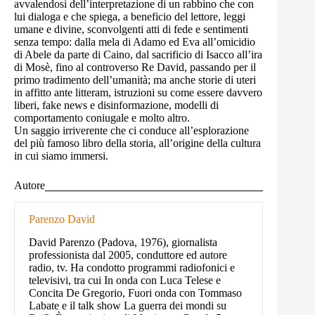
avvalendosi dell’interpretazione di un rabbino che con
lui dialoga e che spiega, a beneficio del lettore, leggi
umane e divine, sconvolgenti atti di fede e sentimenti
senza tempo: dalla mela di Adamo ed Eva all’omicidio
di Abele da parte di Caino, dal sacrificio di Isacco all’ira
di Mosè, fino al controverso Re David, passando per il
primo tradimento dell’umanità; ma anche storie di uteri
in affitto ante litteram, istruzioni su come essere davvero
liberi, fake news e disinformazione, modelli di
comportamento coniugale e molto altro.
Un saggio irriverente che ci conduce all’esplorazione
del più famoso libro della storia, all’origine della cultura
in cui siamo immersi.
Autore
Parenzo David
David Parenzo (Padova, 1976), giornalista
professionista dal 2005, conduttore ed autore
radio, tv. Ha condotto programmi radiofonici e
televisivi, tra cui In onda con Luca Telese e
Concita De Gregorio, Fuori onda con Tommaso
Labate e il talk show La guerra dei mondi su