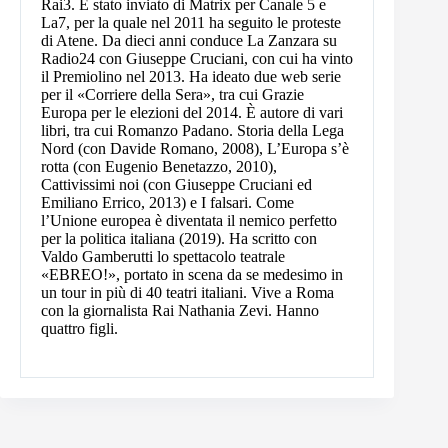
Rai3. È stato inviato di Matrix per Canale 5 e
La7, per la quale nel 2011 ha seguito le proteste
di Atene. Da dieci anni conduce La Zanzara su
Radio24 con Giuseppe Cruciani, con cui ha vinto
il Premiolino nel 2013. Ha ideato due web serie
per il «Corriere della Sera», tra cui Grazie
Europa per le elezioni del 2014. È autore di vari
libri, tra cui Romanzo Padano. Storia della Lega
Nord (con Davide Romano, 2008), L’Europa s’è
rotta (con Eugenio Benetazzo, 2010),
Cattivissimi noi (con Giuseppe Cruciani ed
Emiliano Errico, 2013) e I falsari. Come
l’Unione europea è diventata il nemico perfetto
per la politica italiana (2019). Ha scritto con
Valdo Gamberutti lo spettacolo teatrale
«EBREO!», portato in scena da se medesimo in
un tour in più di 40 teatri italiani. Vive a Roma
con la giornalista Rai Nathania Zevi. Hanno
quattro figli.