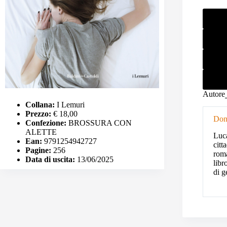
Autore
Collana:
I Lemuri
Prezzo:
€ 18,00
Don
Confezione:
BROSSURA CON
ALETTE
Luca
Ean:
9791254942727
citt
Pagine:
256
roma
Data di uscita:
13/06/2025
libr
di g