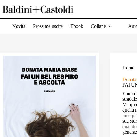
Salta
al
contenuto
Novità
Prossime uscite
Ebook
Collane
Auto
Home
Donata
FAI U
Emma Va
stradal
Ma quan
quella 
precipi
sua stor
quando 
generaz