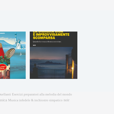
Esercizi preparatori alla melodia del mondo
uellanti
sica
noir
Musica infedele & inchiostro simpatico