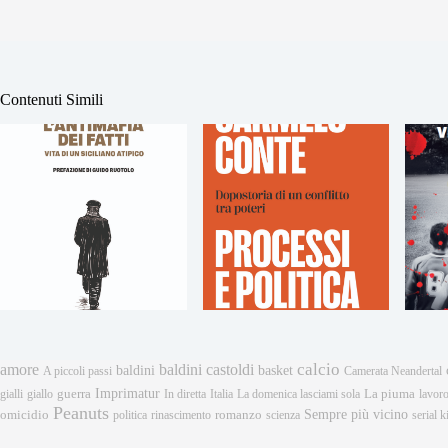
Contenuti Simili
calcio
amore
baldini castoldi
baldini
basket
A piccoli passi
Camerata Neandertal
Imprimatur
gialli
giallo
guerra
In diretta
Italia
La domenica lasciami sola
La piuma
lavor
Peanuts
Sempre più vicino
omicidio
romanzo
politica
rinascimento
scienza
serial ki