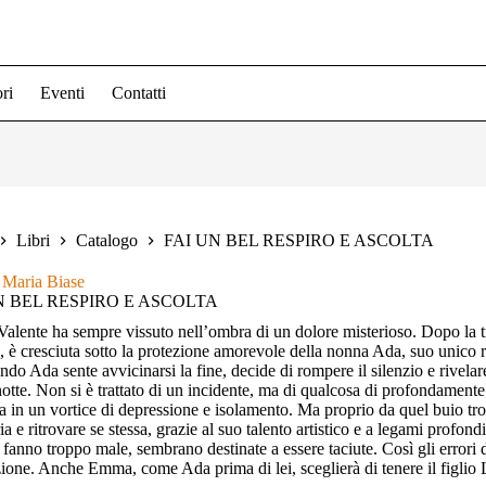
ri
Eventi
Contatti
Libri
Catalogo
FAI UN BEL RESPIRO E ASCOLTA
 Maria Biase
N BEL RESPIRO E ASCOLTA
lente ha sempre vissuto nell’ombra di un dolore misterioso. Dopo la tr
e, è cresciuta sotto la protezione amorevole della nonna Ada, suo unico r
do Ada sente avvicinarsi la fine, decide di rompere il silenzio e rivel
notte. Non si è trattato di un incidente, ma di qualcosa di profondamente
ta in un vortice di depressione e isolamento. Ma proprio da quel buio trov
ia e ritrovare se stessa, grazie al suo talento artistico e a legami profon
fanno troppo male, sembrano destinate a essere taciute. Così gli errori d
ione. Anche Emma, come Ada prima di lei, sceglierà di tenere il figlio