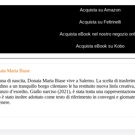
Acquista su Amazon
Acquista su Feltrinelli
Acquista eBook nel nostro negozio onl
Acquista eBook su Kobo
ata Maria Biase
na di nascita, Donata Maria Biase vive a Salerno. La scelta di trasferire 
adino a un tranquillo borgo cilentano le ha restituito nuova linfa creativa,
nzo d’esordio, Giallo narciso (2021), è stata tratta una rappresentazione
o è stato inoltre adottato come testo di riferimento in convegni e giorna
enere.