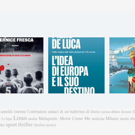
castoldi
cinema
Confessioni audaci di un ballerino di liscio
donne
cucina
delitto
D
Linus
mu
Malaparte. Morte Come Me
Milano
mafia
moda
o
Le lupe
medicina
sport
thriller
ller
thriller storici