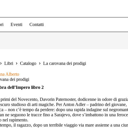
ri
Eventi
Contatti
Libri
Catalogo
La carovana dei prodigi
ina Alberto
vana dei prodigi
bra dell’Impero libro 2
, primi del Novecento, Davorin Paternoster, dodicenne in odore di grazi
scuro studioso di arti magiche. Per Anton Adler – padrino del giovane,
ca – non c’è tempo da perdere: dopo una rapida indagine sul negromante, 
n ne seguono le tracce fino a Sarajevo, dove s’imbattono in una feroce 
o nel rapimento.
ttempo, il ragazzo, dopo un terribile viaggio via mare assieme a una ciur