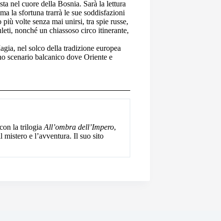
ta nel cuore della Bosnia. Sarà la lettura
a la sfortuna trarrà le sue soddisfazioni
più volte senza mai unirsi, tra spie russe,
uleti, nonché un chiassoso circo itinerante,
Magia, nel solco della tradizione europea
no scenario balcanico dove Oriente e
 con la trilogia
All’ombra dell’Impero
,
l mistero e l’avventura. Il suo sito