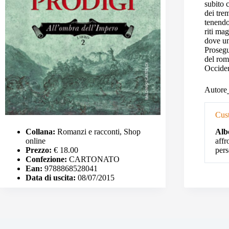
subito 
dei tre
tenendo
riti ma
dove un
Prosegu
del rom
Occiden
Autore
Cust
Alb
Collana:
Romanzi e racconti, Shop
affr
online
per
Prezzo:
€ 18.00
Confezione:
CARTONATO
Ean:
9788868528041
Data di uscita:
08/07/2015