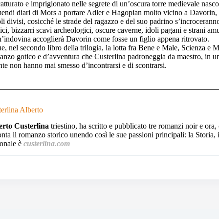
catturato e imprigionato nelle segrete di un’oscura torre medievale nascos
mendi diari di Mors a portare Adler e Hagopian molto vicino a Davorin, m
li divisi, cosicché le strade del ragazzo e del suo padrino s’incroceranno 
gici, bizzarri scavi archeologici, oscure caverne, idoli pagani e strani am
’indovina accoglierà Davorin come fosse un figlio appena ritrovato.
e, nel secondo libro della trilogia, la lotta fra Bene e Male, Scienza e 
anzo gotico e d’avventura che Custerlina padroneggia da maestro, in u
te non hanno mai smesso d’incontrarsi e di scontrarsi.
erlina Alberto
erto Custerlina
triestino, ha scritto e pubblicato tre romanzi noir e ora,
onta il romanzo storico unendo così le sue passioni principali: la Storia, i
sonale è
custerlina.com