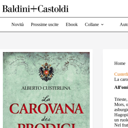
Salta
al
contenuto
Novità
Prossime uscite
Ebook
Collane
Auto
Home
Custerl
La caro
All’om
Trieste
Mors, o
asburgi
Hagopia
un ruol
Nel fra