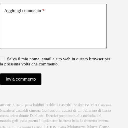
Aggiungi commento
*
Salva il mio nome, email e sito web in questo browser per
la prossima volta che commento.
Invia commento
calcio
amore
baldini castoldi
baldini
basket
A piccoli passi
Camerata
castoldi
cinema
Confessioni audaci di un ballerino di liscio
Neandertal
donne
Esercizi preparatori alla melodia del
cucina
delitto
Duellanti
Imprimatur
mondo
gialli
giallo
guerra
In diretta
Italia
La domenica lasciami
Linus
Malaparte. Morte Come
mafia
sola
La piuma
lavoro
Le lupe