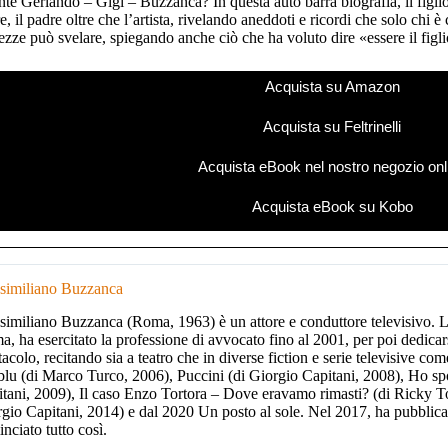
te Gerlando – Gigi – Buzzanca? In questa auto barra biografia, il figl
re, il padre oltre che l’artista, rivelando aneddoti e ricordi che solo chi è
ezze può svelare, spiegando anche ciò che ha voluto dire «essere il fig
Acquista su Amazon
Acquista su Feltrinelli
Acquista eBook nel nostro negozio onl
Acquista eBook su Kobo
similiano Buzzanca
imiliano Buzzanca (Roma, 1963) è un attore e conduttore televisivo. L
, ha esercitato la professione di avvocato fino al 2001, per poi dedica
tacolo, recitando sia a teatro che in diverse fiction e serie televisive 
blu (di Marco Turco, 2006), Puccini (di Giorgio Capitani, 2008), Ho sp
tani, 2009), Il caso Enzo Tortora – Dove eravamo rimasti? (di Ricky Tog
gio Capitani, 2014) e dal 2020 Un posto al sole. Nel 2017, ha pubblica
nciato tutto così.