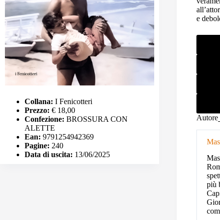
veramen
all’atto
e debol
Collana:
I Fenicotteri
Prezzo:
€ 18,00
Autore
Confezione:
BROSSURA CON
ALETTE
Ean:
9791254942369
Mas
Pagine:
240
Data di uscita:
13/06/2025
Mass
Roma
spet
più 
Capi
Gior
comi