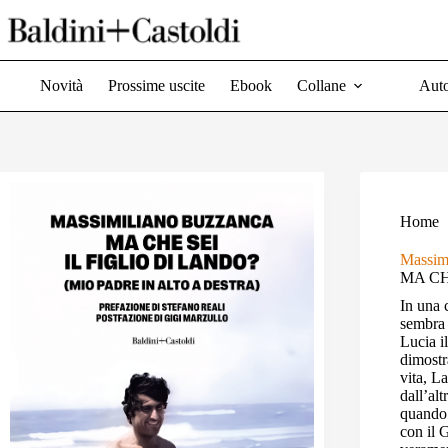
Salta
al
contenuto
Novità
Prossime uscite
Ebook
Collane
Auto
Home
Massim
MA CH
In una 
sembra 
Lucia i
dimostr
vita, L
dall’al
quando 
con il 