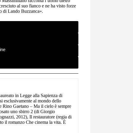
io Massimiliano racconta l’uomo dietro
 cresciuto al suo fianco e ne ha visto forze
lio di Lando Buzzanca».
ine
aureato in Legge alla Sapienza di
rsi esclusivamente al mondo dello
come Rino Gaetano – Ma il cielo è sempre
osato uno sbirro 2 (di Giorgio
nazzi, 2012), Il restauratore (regia di
to il romanzo Che cinema la vita. È