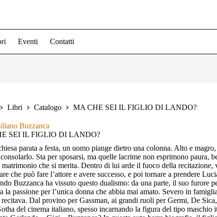
ri
Eventi
Contatti
Libri
Catalogo
MA CHE SEI IL FIGLIO DI LANDO?
iliano Buzzanca
E SEI IL FIGLIO DI LANDO?
chiesa parata a festa, un uomo piange dietro una colonna. Alto e magro,
consolarlo. Sta per sposarsi, ma quelle lacrime non esprimono paura, bens
l matrimonio che si merita. Dentro di lui arde il fuoco della recitazione
are che può fare l’attore e avere successo, e poi tornare a prendere Lucia 
ando Buzzanca ha vissuto questo dualismo: da una parte, il suo furore per i
tra la passione per l’unica donna che abbia mai amato. Severo in famiglia
recitava. Dal provino per Gassman, ai grandi ruoli per Germi, De Sica, 
Gotha del cinema italiano, spesso incarnando la figura del tipo maschio 