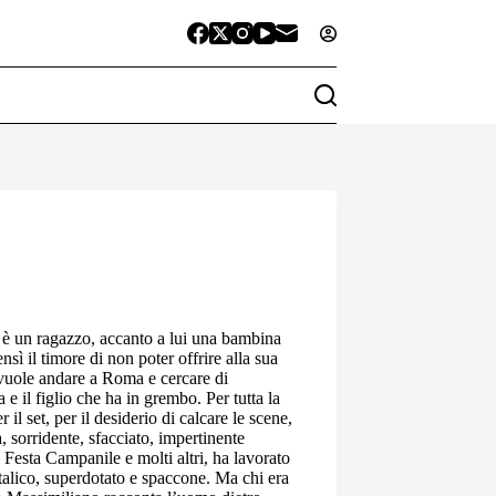
 è un ragazzo, accanto a lui una bambina
ì il timore di non poter offrire alla sua
, vuole andare a Roma e cercare di
e il figlio che ha in grembo. Per tutta la
l set, per il desiderio di calcare le scene,
, sorridente, sfacciato, impertinente
Festa Campanile e molti altri, ha lavorato
italico, superdotato e spaccone. Ma chi era