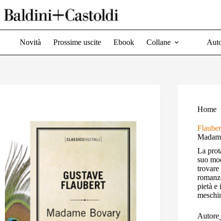
Salta
al
contenuto
Novità
Prossime uscite
Ebook
Collane
Auto
Home
Flauber
Madam
La prot
suo mod
trovare 
romanzo
pietà e 
meschin
Autore