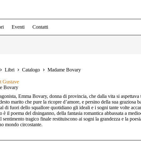
ri
Eventi
Contatti
Libri
Catalogo
Madame Bovary
t Gustave
e Bovary
agonista, Emma Bovary, donna di provincia, che dalla vita si aspettava ta
esto marito che pure la ricopre d’amore, e persino della sua graziosa ba
al di fuori dello squallore quotidiano gli ideali e i sogni tante volte acc
 è il poema del disinganno, della fantasia romantica abbassata a mediocre 
il sentimento tragico finale restituiscono ai sogni la grandezza e la poesi
o mondo circostante.