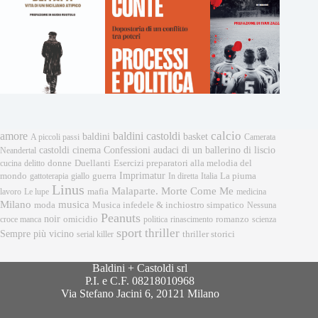
calcio
amore
baldini castoldi
baldini
basket
A piccoli passi
Camerata
castoldi
cinema
Confessioni audaci di un ballerino di liscio
Neandertal
donne
Esercizi preparatori alla melodia del
cucina
delitto
Duellanti
Imprimatur
mondo
gattoterapia
giallo
guerra
In diretta
Italia
La piuma
Linus
Malaparte. Morte Come Me
mafia
lavoro
Le lupe
medicina
musica
Milano
moda
Musica infedele & inchiostro simpatico
Nessuna
Peanuts
noir
omicidio
romanzo
croce manca
politica
rinascimento
scienza
sport
thriller
Sempre più vicino
serial killer
thriller storici
Baldini + Castoldi srl
P.I. e C.F. 08218010968
Via Stefano Jacini 6, 20121 Milano