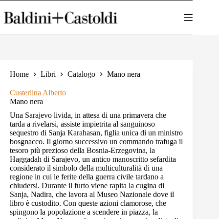
Salta
al
contenuto
Home
Libri
Catalogo
Mano nera
Custerlina Alberto
Mano nera
Una Sarajevo livida, in attesa di una primavera che
tarda a rivelarsi, assiste impietrita al sanguinoso
sequestro di Sanja Karahasan, figlia unica di un ministro
bosgnacco. Il giorno successivo un commando trafuga il
tesoro più prezioso della Bosnia-Erzegovina, la
Haggadah di Sarajevo, un antico manoscritto sefardita
considerato il simbolo della multiculturalità di una
regione in cui le ferite della guerra civile tardano a
chiudersi. Durante il furto viene rapita la cugina di
Sanja, Nadira, che lavora al Museo Nazionale dove il
libro è custodito. Con queste azioni clamorose, che
spingono la popolazione a scendere in piazza, la