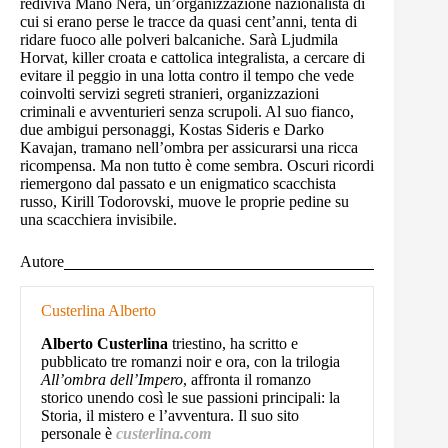
rediviva Mano Nera, un’organizzazione nazionalista di
cui si erano perse le tracce da quasi cent’anni, tenta di
ridare fuoco alle polveri balcaniche. Sarà Ljudmila
Horvat, killer croata e cattolica integralista, a cercare di
evitare il peggio in una lotta contro il tempo che vede
coinvolti servizi segreti stranieri, organizzazioni
criminali e avventurieri senza scrupoli. Al suo fianco,
due ambigui personaggi, Kostas Sideris e Darko
Kavajan, tramano nell’ombra per assicurarsi una ricca
ricompensa. Ma non tutto è come sembra. Oscuri ricordi
riemergono dal passato e un enigmatico scacchista
russo, Kirill Todorovski, muove le proprie pedine su
una scacchiera invisibile.
Autore
Custerlina Alberto
Alberto Custerlina
triestino, ha scritto e
pubblicato tre romanzi noir e ora, con la trilogia
All’ombra dell’Impero
, affronta il romanzo
storico unendo così le sue passioni principali: la
Storia, il mistero e l’avventura. Il suo sito
personale è
custerlina.com