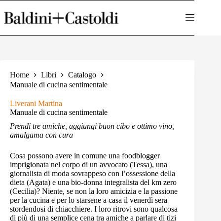
Salta
al
contenuto
Home
Libri
Catalogo
Manuale di cucina sentimentale
Liverani Martina
Manuale di cucina sentimentale
Prendi tre amiche, aggiungi buon cibo e ottimo vino,
amalgama con cura
Cosa possono avere in comune una foodblogger
imprigionata nel corpo di un avvocato (Tessa), una
giornalista di moda sovrappeso con l’ossessione della
dieta (Agata) e una bio-donna integralista del km zero
(Cecilia)? Niente, se non la loro amicizia e la passione
per la cucina e per lo starsene a casa il venerdì sera
stordendosi di chiacchiere. I loro ritrovi sono qualcosa
di più di una semplice cena tra amiche a parlare di tizi