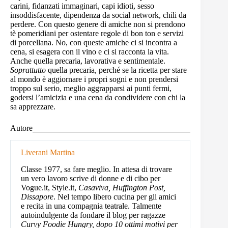
carini, fidanzati immaginari, capi idioti, sesso
insoddisfacente, dipendenza da social network, chili da
perdere. Con questo genere di amiche non si prendono
tè pomeridiani per ostentare regole di bon ton e servizi
di porcellana. No, con queste amiche ci si incontra a
cena, si esagera con il vino e ci si racconta la vita.
Anche quella precaria, lavorativa e sentimentale.
Soprattutto
quella precaria, perché se la ricetta per stare
al mondo è aggiornare i propri sogni e non prendersi
troppo sul serio, meglio aggrapparsi ai punti fermi,
godersi l’amicizia e una cena da condividere con chi la
sa apprezzare.
Autore
Liverani Martina
Classe 1977, sa fare meglio. In attesa di trovare
un vero lavoro scrive di donne e di cibo per
Vogue.it, Style.it,
Casaviva, Huffington Post,
Dissapore
. Nel tempo libero cucina per gli amici
e recita in una compagnia teatrale. Talmente
autoindulgente da fondare il blog per ragazze
Curvy Foodie Hungry, dopo 10 ottimi motivi per