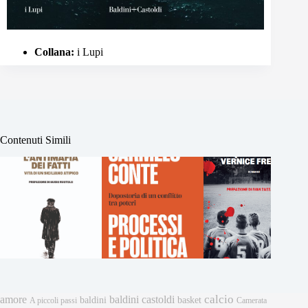
Collana:
i Lupi
Contenuti Simili
calcio
amore
baldini castoldi
baldini
basket
A piccoli passi
Camerata