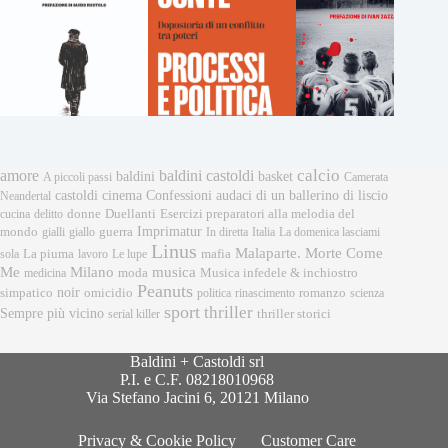
calcio
amore
baldini castoldi
baldini
basket
A piccoli passi
Camerata
castoldi
cinema
Confessioni audaci di un ballerino di liscio
Neandertal
donne
Esercizi preparatori alla melodia del
cucina
delitto
Duellanti
Imprimatur
mondo
gialli
giallo
guerra
In diretta
Italia
La domenica lasciami
Linus
Malaparte. Morte Come
mafia
sola
La piuma
lavoro
Le lupe
musica
Me
Milano
moda
medicina
Musica infedele & inchiostro
Peanuts
noir
omicidio
romanzo
simpatico
politica
rinascimento
scienza
sport
thriller
Sempre più vicino
serial killer
thriller storici
Baldini + Castoldi srl
P.I. e C.F. 08218010968
Via Stefano Jacini 6, 20121 Milano
Privacy & Cookie Policy
Customer Care