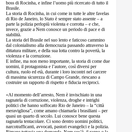
boss di Rocinha, e infine l’uomo più ricercato di tutto il
Brasile.
La storia di Rocinha, in cui come in tutte le altre favelas
di Rio de Janeiro, lo Stato è sempre stato assente – a
parte la polizia perlopiù violenta e corrotta – e che,
invece, grazie a Nem conosce un periodo di pace e di
stabilità.
La storia del Brasile nel suo lento e faticoso cammino
dal colonialismo alla democrazia passando attraverso la
dittatura militare, e della sua lotta contro la povertà, la
violenza e la corruzione.
E infine, ma non meno importante, la storia di come due
uomini, il protagonista e l’autore, così diversi per
cultura, ruolo ed età, durante i loro incontri nel carcere
di massima sicurezza di Campo Grande, riescano a
costruire un rapporto di rispetto e fiducia reciproci.
«Al momento dell’arresto, Nem è invischiato in una
ragnatela di corruzione, violenza, droghe e intrighi
politici che hanno soffocato Rio de Janeiro – la “città
meravigliosa”, come amano chiamarla i brasiliani – per
quasi un quarto di secolo. Lui conosce bene questa
ragnatela tentacolare. Ci sono dentro uomini politici,
narcotrafficanti, avvocati, pastori evangelici e la polizia.
Rimane tuttavia una domanda. Nem cos’è, il ragno o la