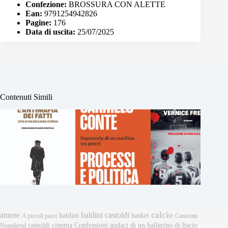
Confezione:
BROSSURA CON ALETTE
Ean:
9791254942826
Pagine:
176
Data di uscita:
25/07/2025
Contenuti Simili
calcio
amore
baldini castoldi
baldini
basket
A piccoli passi
Camerata
castoldi
cinema
Confessioni audaci di un ballerino di liscio
Neandertal