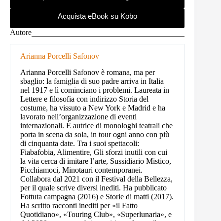
Acquista eBook su Kobo
Autore
Arianna Porcelli Safonov
Arianna Porcelli Safonov è romana, ma per
sbaglio: la famiglia di suo padre arriva in Italia
nel 1917 e lì cominciano i problemi. Laureata in
Lettere e filosofia con indirizzo Storia del
costume, ha vissuto a New York e Madrid e ha
lavorato nell’organizzazione di eventi
internazionali. È autrice di monologhi teatrali che
porta in scena da sola, in tour ogni anno con più
di cinquanta date. Tra i suoi spettacoli:
Fiabafobia, Alimentire, Gli sforzi inutili con cui
la vita cerca di imitare l’arte, Sussidiario Mistico,
Picchiamoci, Minotauri contemporanei.
Collabora dal 2021 con il Festival della Bellezza,
per il quale scrive diversi inediti. Ha pubblicato
Fottuta campagna (2016) e Storie di matti (2017).
Ha scritto racconti inediti per «il Fatto
Quotidiano», «Touring Club», «Superlunaria», e