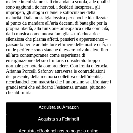
materie in cui siamo stati rimandati a scuola, alle quali si
sono aggiunti i tic nervosi, i desideri inespressi, gli
improperi, gli sfoghi cutanei e sottocutanei della
maturità. Dalla nostalgia tossica per epoche idealizzate
al punto da mandare all’aria decenni di battaglie per la
propria libertà, alla funzione omeopatica della comicità;
dalla musica come nuova famiglia – un’educatrice
silenziosa che plasma affetti, pensieri e appartenenze –,
passando per le architetture effimere delle nostre città, in
cui le periferie sono stanche di essere «rivalutate», fino
all’arte contemporanea come esperienza di
emarginazione del suo fruitore, considerato troppo
normale per poterla comprendere. Con ironia e ferocia,
Arianna Porcelli Safonov attraversa le contraddizioni
del presente, della memoria collettiva e dell’identità,
ricordandoci con maestria che l’umorismo sa affrontare i
grandi temi che edificano l’esistenza umana, piuttosto
che abbrutirla.
Acquista su Amazon
Acquista su Feltrinelli
Acquista eBook nel nostro negozio online