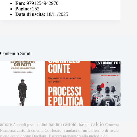
Ean:
9791254942970
Pagine:
252
Data di uscita:
18/11/2025
Contenuti Simili
calcio
amore
baldini castoldi
baldini
basket
A piccoli passi
Camerata
castoldi
cinema
Confessioni audaci di un ballerino di liscio
Neandertal
donne
Esercizi preparatori alla melodia del
cucina
delitto
Duellanti