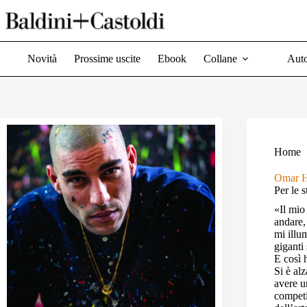
Salta
al
contenuto
Novità
Prossime uscite
Ebook
Collane
Auto
Home
Omar H
Per le s
«Il mio
andare,
mi illu
giganti
E così 
Si è alz
avere un
competi