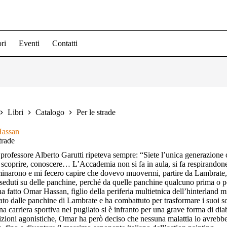
ri
Eventi
Contatti
Libri
Catalogo
Per le strade
assan
trade
 professore Alberto Garutti ripeteva sempre: “Siete l’unica generazione
 scoprire, conoscere… L’Accademia non si fa in aula, si fa respirandon
minarono e mi fecero capire che dovevo muovermi, partire da Lambrate, d
 seduti su delle panchine, perché da quelle panchine qualcuno prima o po
ha fatto Omar Hassan, figlio della periferia multietnica dell’hinterland 
ato dalle panchine di Lambrate e ha combattuto per trasformare i suoi sogn
a carriera sportiva nel pugilato si è infranto per una grave forma di diabe
zioni agonistiche, Omar ha però deciso che nessuna malattia lo avrebb