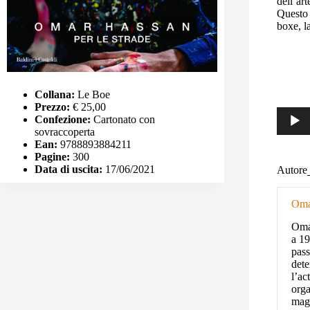
dell’art
Questo l
boxe, la
Collana:
Le Boe
Prezzo:
€ 25,00
Audio
Confezione:
Cartonato con
Player
sovraccoperta
Ean:
9788893884211
Pagine:
300
Data di uscita:
17/06/2021
Autore
Oma
Omar
a 19
pass
dete
l’ac
orga
magg