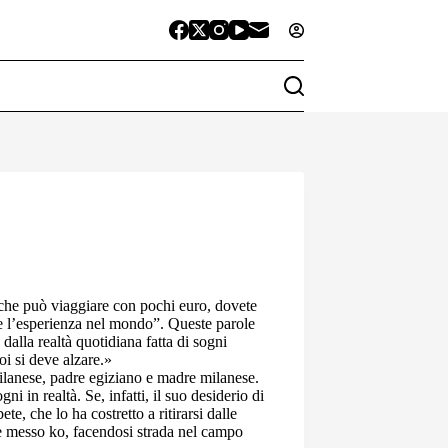
 che può viaggiare con pochi euro, dovete
e l’esperienza nel mondo”. Queste parole
alla realtà quotidiana fatta di sogni
i si deve alzare.»
milanese, padre egiziano e madre milanese.
i in realtà. Se, infatti, il suo desiderio di
te, che lo ha costretto a ritirarsi dalle
e messo ko, facendosi strada nel campo