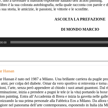
e, fino a diventare il massimo esponente italiano dell’action painting.
ibro è la sua colorata autobiografia, nella quale racconta con parole e di
 sua storia, le amicizie, le passioni, le vittorie e le sconfitte.
ASCOLTA LA PREFAZIONE
DI MONDO MARCIO
00:00
r Hassan
 Hassan è nato nel 1987 a Milano. Una brillante carriera da pugile pro
 anni, per colpa del diabete. Omar da vero sportivo si reinventa e torna a
ioni, l’arte, senza però appendere al chiodo i suoi amati guantoni. Dal ri
rminazione, inizia a prendere a pugni le tele (e la vita) portando la boxe 
tion painting. Entra all’Accademia di Brera e inizia la gavetta nelle gall
nizzando la sua prima personale alla Fabbrica Eos a Milano. Da allora 
iore nel panorama dell’arte contemporanea, esponendo in Italia (da Mil