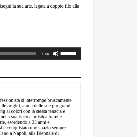
segni la sua arte, legata a doppio filo alla
Usa
00:00
i
tasti
freccia
su/giù
per
aumentare
o
diminuire
il
fessionista si interrompe bruscamente
volume.
lle origini, a una delle sue più grandi
ng ai colori con la stessa tenacia e
nella sua ricerca artistica tramite
erie, esordendo a 23 anni e
si è conquistato uno spazio sempre
ano a Napoli, alla Biennale di