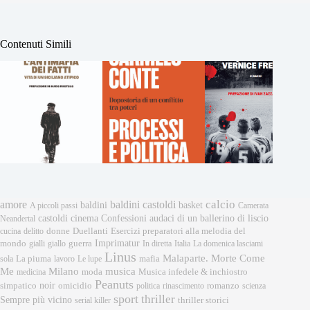
Contenuti Simili
calcio
amore
baldini castoldi
baldini
basket
A piccoli passi
Camerata
castoldi
cinema
Confessioni audaci di un ballerino di liscio
Neandertal
donne
Esercizi preparatori alla melodia del
cucina
delitto
Duellanti
Imprimatur
mondo
gialli
giallo
guerra
In diretta
Italia
La domenica lasciami
Linus
Malaparte. Morte Come
mafia
sola
La piuma
lavoro
Le lupe
musica
Me
Milano
moda
medicina
Musica infedele & inchiostro
Peanuts
noir
omicidio
romanzo
simpatico
politica
rinascimento
scienza
sport
thriller
Sempre più vicino
serial killer
thriller storici