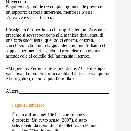
Novecento.
Seguiremo quindi le tre coppie, ognuna alle prese con
un rapporto di forza differente, mentre la Storia
s’involve e s’accartoccia.
L’ossigeno è superfluo a chi respiri il tempo. Passato e
presente si sovrappongono alla maniera degli strati di
una torta succulenta: quei dolci enormi, colorati,
stucchevoli che fanno la gioia dei bambini. Soltanto chi
sappia sperimentarlo sa che piacere denso, sodo ma
arrendevole al coltello dell’anima sia il tempo.
«Ma perché, Veronica, te la prendi così? Che il tempo
vada avanti o indietro, non cambia il fatto che va: questa
è la fregatura, e non si può far nulla.»
Autore
Fagioli Francesco
È nato a Roma nel 1961. Il suo romanzo
d’esordio,
Un certo senso
(2007), è stato
selezionato da iQuindici, il collettivo di lettura
della Wu Ming Foundation.