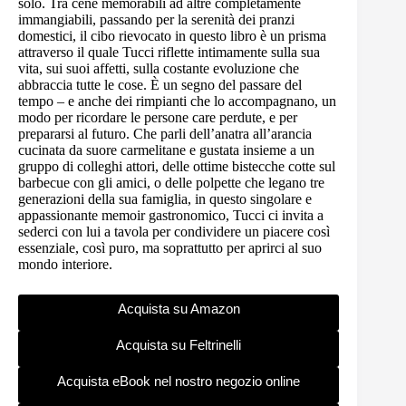
solo. Tra cene memorabili ad altre completamente
immangiabili, passando per la serenità dei pranzi
domestici, il cibo rievocato in questo libro è un prisma
attraverso il quale Tucci riflette intimamente sulla sua
vita, sui suoi affetti, sulla costante evoluzione che
abbraccia tutte le cose. È un segno del passare del
tempo – e anche dei rimpianti che lo accompagnano, un
modo per ricordare le persone care perdute, e per
prepararsi al futuro. Che parli dell’anatra all’arancia
cucinata da suore carmelitane e gustata insieme a un
gruppo di colleghi attori, delle ottime bistecche cotte sul
barbecue con gli amici, o delle polpette che legano tre
generazioni della sua famiglia, in questo singolare e
appassionante memoir gastronomico, Tucci ci invita a
sederci con lui a tavola per condividere un piacere così
essenziale, così puro, ma soprattutto per aprirci al suo
mondo interiore.
Acquista su Amazon
Acquista su Feltrinelli
Acquista eBook nel nostro negozio online