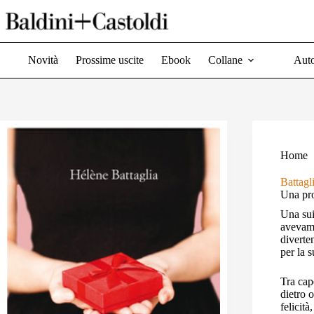
Salta
al
contenuto
Novità
Prossime uscite
Ebook
Collane
Auto
Home
Battagl
Una pro
Una sui
avevamo
diverten
per la s
Tra cape
dietro 
felicità