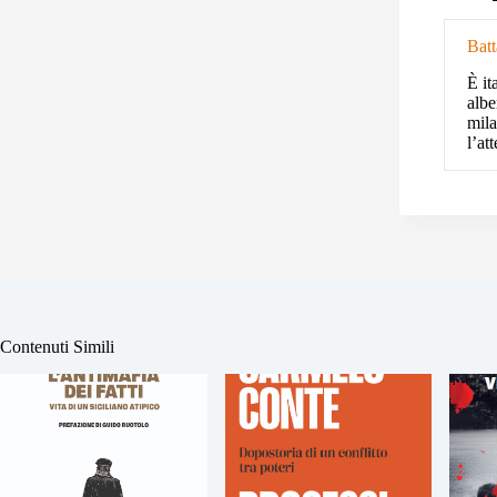
Batt
È it
albe
mila
l’at
Contenuti Simili