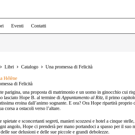
ri
Eventi
Contatti
Libri
Catalogo
Una promessa di Felicità
ia Hélène
messa di Felicità
te parigina, una proposta di matrimonio e un uomo in ginocchio cui ri
 lasciato Hope B. al termine di
Appuntamento al Ritz
, il primo capito
tissima eroina dall’animo sognante. E ora? Ora Hope ripartirà proprio da lì
ua corsa a ostacoli verso l’altare.
 spietate e sconcertanti segreti, manieri scozzesi e hotel a cinque stelle,
ogni angolo, Hope ci prenderà per mano portandoci a spasso per il suo 
, delle sue delusioni e delle sue piccole e grandi debolezze.