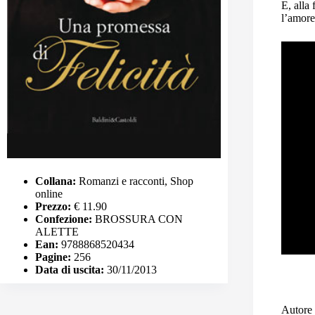
E, alla 
l’amore
Collana:
Romanzi e racconti, Shop
online
Prezzo:
€ 11.90
Confezione:
BROSSURA CON
ALETTE
Ean:
9788868520434
Pagine:
256
Data di uscita:
30/11/2013
Autore