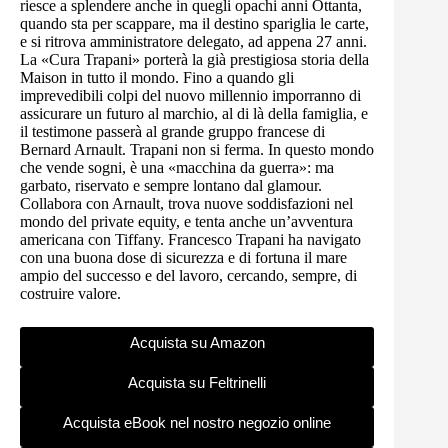
riesce a splendere anche in quegli opachi anni Ottanta,
quando sta per scappare, ma il destino spariglia le carte,
e si ritrova amministratore delegato, ad appena 27 anni.
La «Cura Trapani» porterà la già prestigiosa storia della
Maison in tutto il mondo. Fino a quando gli
imprevedibili colpi del nuovo millennio imporranno di
assicurare un futuro al marchio, al di là della famiglia, e
il testimone passerà al grande gruppo francese di
Bernard Arnault. Trapani non si ferma. In questo mondo
che vende sogni, è una «macchina da guerra»: ma
garbato, riservato e sempre lontano dal glamour.
Collabora con Arnault, trova nuove soddisfazioni nel
mondo del private equity, e tenta anche un’avventura
americana con Tiffany. Francesco Trapani ha navigato
con una buona dose di sicurezza e di fortuna il mare
ampio del successo e del lavoro, cercando, sempre, di
costruire valore.
Acquista su Amazon
Acquista su Feltrinelli
Acquista eBook nel nostro negozio online