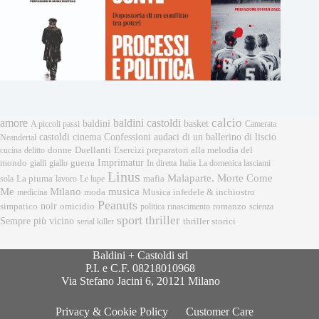
calcio
amore
baldini castoldi
baldini
basket
A piccoli passi
Camerata
castoldi
cinema
Confessioni audaci di un ballerino di liscio
Neandertal
donne
Esercizi preparatori alla melodia del
cucina
delitto
Duellanti
Imprimatur
mondo
gialli
giallo
guerra
In diretta
Italia
La domenica lasciami
Linus
Malaparte. Morte Come
mafia
sola
La piuma
lavoro
Le lupe
musica
Me
Milano
moda
medicina
Musica infedele & inchiostro
Peanuts
noir
omicidio
romanzo
simpatico
politica
rinascimento
scienza
sport
thriller
Sempre più vicino
serial killer
thriller storici
Baldini + Castoldi srl
P.I. e C.F. 08218010968
Via Stefano Jacini 6, 20121 Milano
Privacy & Cookie Policy
Customer Care