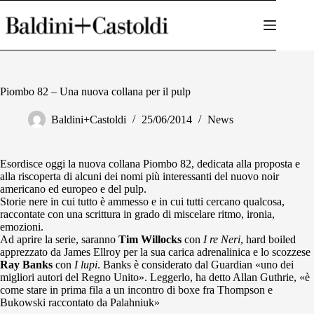
Salta
al
contenuto
Piombo 82 – Una nuova collana per il pulp
Baldini+Castoldi
25/06/2014
News
Esordisce oggi la nuova collana Piombo 82, dedicata alla proposta e
alla riscoperta di alcuni dei nomi più interessanti del nuovo noir
americano ed europeo e del pulp.
Storie nere in cui tutto è ammesso e in cui tutti cercano qualcosa,
raccontate con una scrittura in grado di miscelare ritmo, ironia,
emozioni.
Ad aprire la serie, saranno
Tim Willocks
con
I re Neri
, hard boiled
apprezzato da James Ellroy per la sua carica adrenalinica e lo scozzese
Ray Banks
con
I lupi
. Banks è considerato dal Guardian «uno dei
migliori autori del Regno Unito». Leggerlo, ha detto Allan Guthrie, «è
come stare in prima fila a un incontro di boxe fra Thompson e
Bukowski raccontato da Palahniuk»