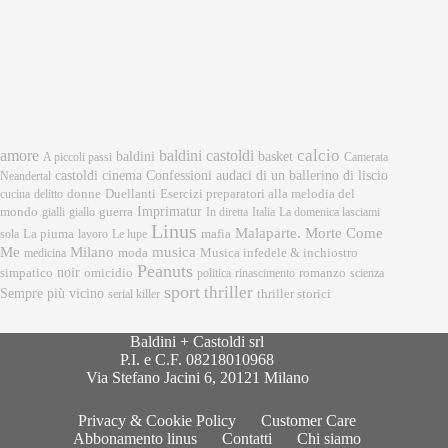
calcio
amore
baldini castoldi
baldini
basket
A piccoli passi
Camerata
castoldi
cinema
Confessioni audaci di un ballerino di liscio
Neandertal
donne
Esercizi preparatori alla melodia del
cucina
delitto
Duellanti
Imprimatur
mondo
gialli
giallo
guerra
In diretta
Italia
La domenica lasciami
Linus
Malaparte. Morte Come
mafia
sola
La piuma
lavoro
Le lupe
musica
Me
Milano
moda
medicina
Musica infedele & inchiostro
Peanuts
noir
omicidio
romanzo
simpatico
politica
rinascimento
scienza
sport
thriller
Sempre più vicino
serial killer
thriller storici
Baldini + Castoldi srl
P.I. e C.F. 08218010968
Via Stefano Jacini 6, 20121 Milano
Privacy & Cookie Policy
Customer Care
Abbonamento linus
Contatti
Chi siamo