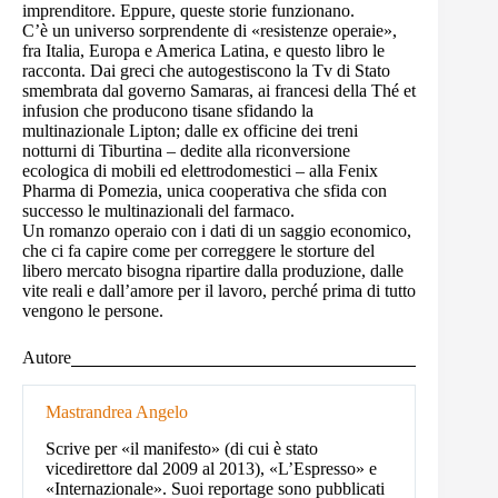
imprenditore. Eppure, queste storie funzionano.
C’è un universo sorprendente di «resistenze operaie»,
fra Italia, Europa e America Latina, e questo libro le
racconta. Dai greci che autogestiscono la Tv di Stato
smembrata dal governo Samaras, ai francesi della Thé et
infusion che producono tisane sfidando la
multinazionale Lipton; dalle ex officine dei treni
notturni di Tiburtina – dedite alla riconversione
ecologica di mobili ed elettrodomestici – alla Fenix
Pharma di Pomezia, unica cooperativa che sfida con
successo le multinazionali del farmaco.
Un romanzo operaio con i dati di un saggio economico,
che ci fa capire come per correggere le storture del
libero mercato bisogna ripartire dalla produzione, dalle
vite reali e dall’amore per il lavoro, perché prima di tutto
vengono le persone.
Autore
Mastrandrea Angelo
Scrive per «il manifesto» (di cui è stato
vicedirettore dal 2009 al 2013), «L’Espresso» e
«Internazionale». Suoi reportage sono pubblicati