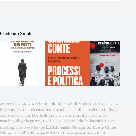
Contenuti Simili
calcio
amore
baldini castoldi
baldini
basket
A piccoli passi
Camerata
castoldi
cinema
Confessioni audaci di un ballerino di liscio
Neandertal
donne
Esercizi preparatori alla melodia del
cucina
delitto
Duellanti
Imprimatur
mondo
gialli
giallo
guerra
In diretta
Italia
La domenica lasciami
Linus
Malaparte. Morte Come
mafia
sola
La piuma
lavoro
Le lupe
musica
Me
Milano
moda
medicina
Musica infedele & inchiostro