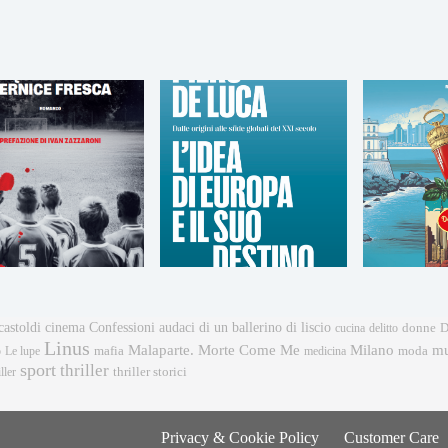
castoldi
cinema
Confessioni audaci di un ballerino di liscio
donne
cucina
delitto
D
Linus
mu
Malaparte. Morte Come Me
Milano
mafia
moda
o
Le lupe
medicina
sport
thriller
ller
thriller storici
Privacy & Cookie Policy
Customer Care