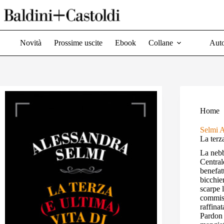
Salta
al
contenuto
Novità
Prossime uscite
Ebook
Collane
Auto
Home
Selmi A
La terz
La nebb
Central
benefat
bicchie
scarpe 
commiss
raffina
Pardon 