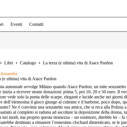
ri
Eventi
Contatti
Libri
Catalogo
La terza (e ultima) vita di Aiace Pardon
lessandra
a (e ultima) vita di Aiace Pardon
ia autunnale avvolge Milano quando Aiace Pardon, un mite senzatetto 
e inizia a ricevere strane donazioni: prima 5, poi 10, 20 e 50 euro. Il ve
tore vede solo la punta delle scarpe, eleganti e lucide anche nei giorni
re dell’elemosina il gioco giunge al culmine e il barbone, poco dopo, sp
lustre? Ne è convinta una senzatetto sua amica, che si reca alla Polizia 
ariato al completo si raduna ad ascoltare la deposizione della donna, ta
ta nei modi, ma proprio questa stranezza – un ossimoro, direbbe lei – fa 
sarebbe destinato a rimanere l’ennesimo clochard dimenticato, se le par