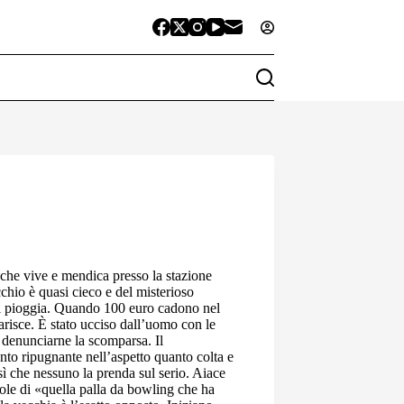
che vive e mendica presso la stazione
cchio è quasi cieco e del misterioso
 di pioggia. Quando 100 euro cadono nel
arisce. È stato ucciso dall’uomo con le
a denunciarne la scomparsa. Il
nto ripugnante nell’aspetto quanto colta e
sì che nessuno la prenda sul serio. Aiace
ole di «quella palla da bowling che ha