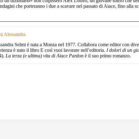
o un dizionario» non colpissero Alex Lotoro, un giovane sbirro che dell
indagini che porteranno i due a scavare nel passato di Aiace, fino alla sc
mi Alessandra
sandra Selmi è nata a Monza nel 1977. Collabora come editor con divers
rienza è nato il libro E così vuoi lavorare nell’editoria.
I dolori di un g
4).
La terza (e ultima) vita di Aiace Pardon
è il suo primo romanzo.