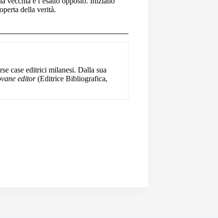
a vecchia è l’esatto opposto. Iniziano
operta della verità.
e case editrici milanesi. Dalla sua
iovane editor
(Editrice Bibliografica,