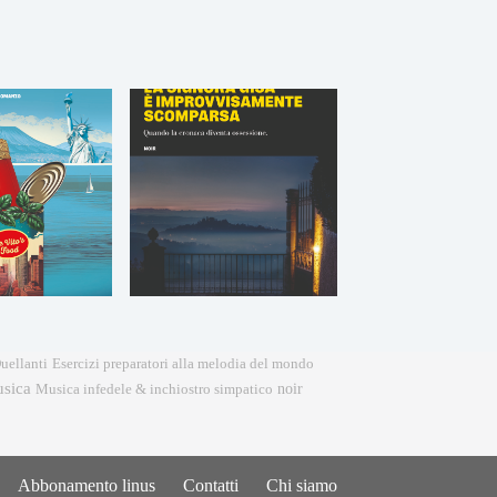
Esercizi preparatori alla melodia del mondo
uellanti
sica
noir
Musica infedele & inchiostro simpatico
Abbonamento linus
Contatti
Chi siamo