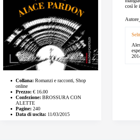
mangiat
così le 
Autore
Sel
Ales
espe
201
Collana:
Romanzi e racconti, Shop
online
Prezzo:
€ 16.00
Confezione:
BROSSURA CON
ALETTE
Pagine:
240
Data di uscita:
11/03/2015