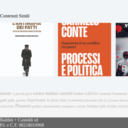
Contenuti Simili
calcio
amore
baldini castoldi
baldini
basket
A piccoli passi
Camerata Neandertal
Imprimatur
gialli
giallo
guerra
In diretta
Italia
La domenica lasciami sola
La piuma
lavor
Peanuts
Sempre più vicino
omicidio
romanzo
politica
rinascimento
scienza
serial ki
Baldini + Castoldi srl
P.I. e C.F. 08218010968