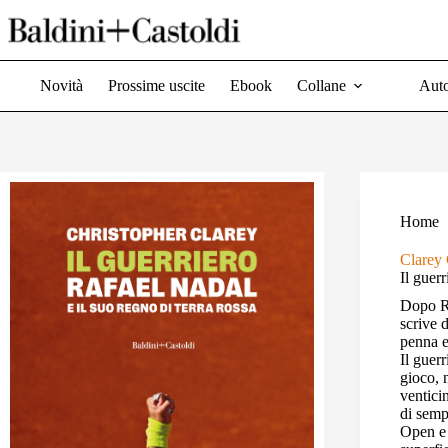
Salta
al
contenuto
Novità
Prossime uscite
Ebook
Collane
Auto
Home
Clarey 
Il guerr
Dopo Ro
scrive 
penna e 
Il guer
gioco, n
ventici
di semp
Open e 