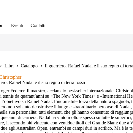
ri
Eventi
Contatti
Libri
Catalogo
Il guerriero. Rafael Nadal e il suo regno di terr
Christopher
iero. Rafael Nadal e il suo regno di terra rossa
ger Federer. Il maestro, acclamato best-seller internazionale, Christoph
di tennis da quarant’anni su «The New York Times» e «International Her
l’obiettivo su Rafael Nadal, l’indomabile forza della natura spagnola, tra i 
riero non soltanto ricostruisce il lungo e straordinario percorso di Nadal,
ella sua personalità: tutti elementi che gli hanno consentito di raggiungere
nque anni di carriera. Nadal ha vinto molto e spesso su tutte le superfici
re, il secondo più vincente con ventidue titoli del Grande Slam: due a 
due agli Australian Open, entrambi su campi duri in acrilico. Ma è la terra