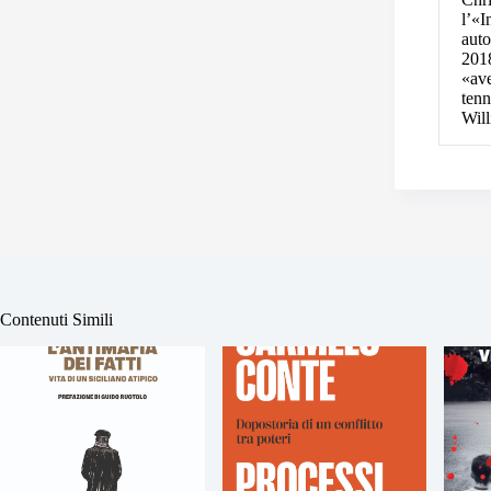
l’«I
auto
2018
«ave
tenn
Will
Contenuti Simili