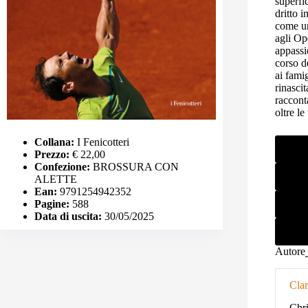
superfic
dritto 
come un
agli Op
appassi
corso d
ai fami
rinasci
raccont
oltre le
Collana:
I Fenicotteri
Prezzo:
€ 22,00
Confezione:
BROSSURA CON
ALETTE
Ean:
9791254942352
Pagine:
588
Data di uscita:
30/05/2025
Autore
Clar
Chri