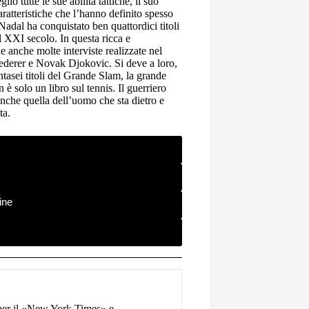
io tutte le sue abilità tattiche, il suo
aratteristiche che l’hanno definito spesso
adal ha conquistato ben quattordici titoli
el XXI secolo. In questa ricca e
e anche molte interviste realizzate nel
 Federer e Novak Djokovic. Si deve a loro,
asei titoli del Grande Slam, la grande
è solo un libro sul tennis. Il guerriero
nche quella dell’uomo che sta dietro e
ta.
ine
i per il «New York Times» e