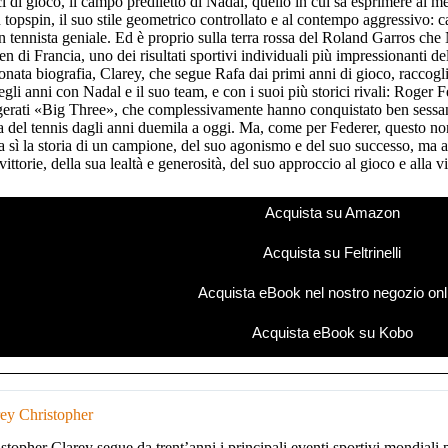
i di gioco, il campo prediletto di Nadal, quello in cui sa esprimere al megl
in topspin, il suo stile geometrico controllato e al contempo aggressivo: c
 tennista geniale. Ed è proprio sulla terra rossa del Roland Garros che N
en di Francia, uno dei risultati sportivi individuali più impressionanti d
onata biografia, Clarey, che segue Rafa dai primi anni di gioco, raccogli
egli anni con Nadal e il suo team, e con i suoi più storici rivali: Roger
gerati «Big Three», che complessivamente hanno conquistato ben sessant
ta del tennis dagli anni duemila a oggi. Ma, come per Federer, questo non 
a sì la storia di un campione, del suo agonismo e del suo successo, ma a
 vittorie, della sua lealtà e generosità, del suo approccio al gioco e alla vi
Acquista su Amazon
Acquista su Feltrinelli
Acquista eBook nel nostro negozio onl
Acquista eBook su Kobo
ey Christopher
stopher Clarey segue da trent’anni i principali eventi sportivi mondial