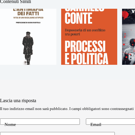
Contenuti Simili
Lascia una risposta
Il tuo indirizzo email non sarà pubblicato.
I campi obbligatori sono contrassegnati
Nome
Email