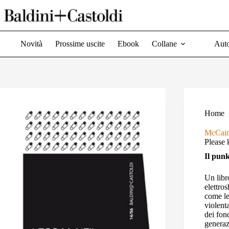
Salta
al
contenuto
Novità
Prossime uscite
Ebook
Collane
Auto
Home
McCain
Please 
Il punk
Un libr
elettro
come le
violent
dei fon
generaz