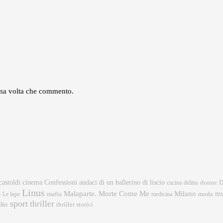
sima volta che commento.
castoldi
cinema
Confessioni audaci di un ballerino di liscio
donne
cucina
delitto
D
Linus
mu
Malaparte. Morte Come Me
Milano
mafia
moda
o
Le lupe
medicina
sport
thriller
ller
thriller storici