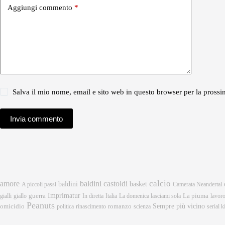
Aggiungi commento
*
Salva il mio nome, email e sito web in questo browser per la pros
Invia commento
calcio
amore
baldini castoldi
baldini
basket
A piccoli passi
Camerata Neandertal
Imprimatur
gialli
giallo
guerra
In diretta
Italia
La domenica lasciami sola
La piuma
lavor
Peanuts
Sempre più vicino
omicidio
romanzo
politica
rinascimento
scienza
serial ki