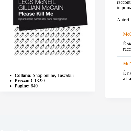
raccont
in prima
Autori
McC
È st
racc
McN
È na
Collana:
Shop online, Tascabili
a tr
Prezzo:
€ 13.90
Pagine:
640