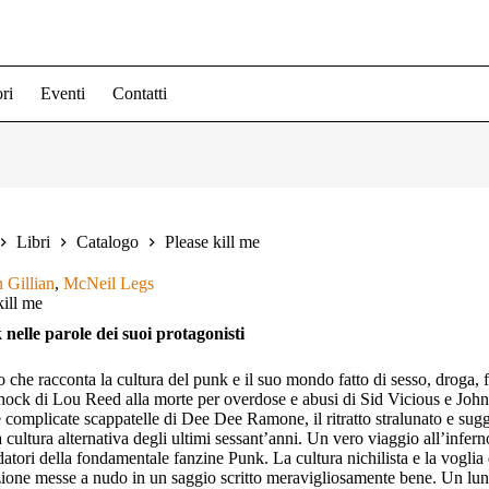
ri
Eventi
Contatti
Libri
Catalogo
Please kill me
 Gillian
,
McNeil Legs
kill me
 nelle parole dei suoi protagonisti
o che racconta la cultura del punk e il suo mondo fatto di sesso, droga, f
shock di Lou Reed alla morte per overdose e abusi di Sid Vicious e John
 complicate scappatelle di Dee Dee Ramone, il ritratto stralunato e sugg
a cultura alternativa degli ultimi sessant’anni. Un vero viaggio all’infer
datori della fondamentale fanzine Punk. La cultura nichilista e la voglia 
ione messe a nudo in un saggio scritto meravigliosamente bene. Un lungo