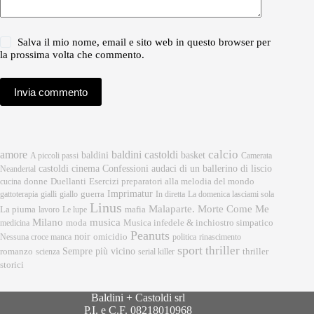
Salva il mio nome, email e sito web in questo browser per
la prossima volta che commento.
Invia commento
calcio
amore
baldini castoldi
baldini
basket
A piccoli passi
Camerata
castoldi
cinema
Confessioni audaci di un ballerino di liscio
Neandertal
donne
Esercizi preparatori alla melodia del mondo
cucina
Duellanti
Imprimatur
gattoterapia
gialli
giallo
guerra
In diretta
La domenica lasciami sola
Linus
Malaparte. Morte Come Me
mafia
La piuma
lavoro
Le lupe
musica
Milano
moda
medicina
Musica infedele & inchiostro simpatico
Peanuts
noir
omicidio
Nessuna croce manca
politica
rinascimento
sport
thriller
Sempre più vicino
romanzo
scienza
serial killer
thriller
storici
Baldini + Castoldi srl
P.I. e C.F. 08218010968