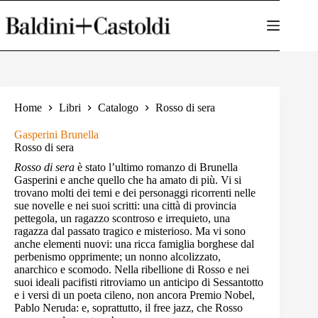
Salta
al
contenuto
Home
Libri
Catalogo
Rosso di sera
Gasperini Brunella
Rosso di sera
Rosso di sera
è stato l’ultimo romanzo di Brunella
Gasperini e anche quello che ha amato di più. Vi si
trovano molti dei temi e dei personaggi ricorrenti nelle
sue novelle e nei suoi scritti: una città di provincia
pettegola, un ragazzo scontroso e irrequieto, una
ragazza dal passato tragico e misterioso. Ma vi sono
anche elementi nuovi: una ricca famiglia borghese dal
perbenismo opprimente; un nonno alcolizzato,
anarchico e scomodo. Nella ribellione di Rosso e nei
suoi ideali pacifisti ritroviamo un anticipo di Sessantotto
e i versi di un poeta cileno, non ancora Premio Nobel,
Pablo Neruda: e, soprattutto, il free jazz, che Rosso