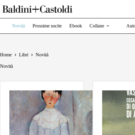
Salta
al
contenuto
Novità
Prossime uscite
Ebook
Collane
Auto
Home
Libri
Novità
Novità